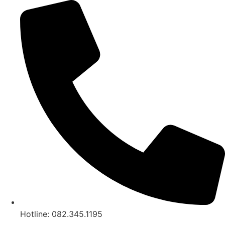
Chuyển
đến
nội
dung
Hotline: 082.345.1195