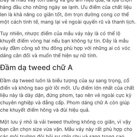
hàng đầu cho những ngày se lạnh. Ưu điểm của chất liệu
len là khả năng co giãn tốt, ôm trọn đường cong cơ thể
một cách tinh tế, mang lại vẻ ngoài quyến rũ và thanh lịch.
Tuy nhiên, nhược điểm của mẫu váy này là có thể lộ
khuyết điểm vòng hai nếu bạn không tự tin. Đây là mẫu
váy đầm công sở thu đông phù hợp với những ai có vóc
dáng cân đối và muốn thể hiện sự nữ tính.
Đầm dạ tweed chữ A
Đầm dạ tweed luôn là biểu tượng của sự sang trọng, cổ
điển và không bao giờ lỗi mốt. Ưu điểm lớn nhất của chất
liệu này là dày dặn, đứng phom, tạo nên vẻ ngoài cực kỳ
chuyên nghiệp và đẳng cấp. Phom dáng chữ A còn giúp
che khuyết điểm hông và đùi hiệu quả.
Một lưu ý nhỏ là vải tweed thường không co giãn, vì vậy
bạn cần chọn size vừa vặn. Mẫu váy này rất phù hợp cho
các môi trường đòi hỏi sự chỉn chu và sang trọng cao.