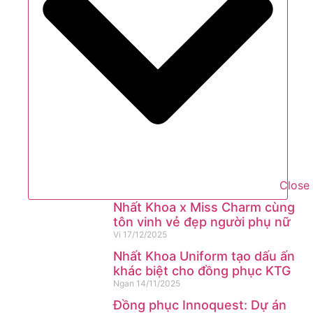
Close 
Nhất Khoa x Miss Charm cùng
tôn vinh vẻ đẹp người phụ nữ
Vi
17/12/2025
Nhất Khoa Uniform tạo dấu ấn
khác biệt cho đồng phục KTG
Ngan
14/11/2025
Đồng phục Innoquest: Dự án