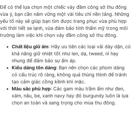
Để có thể lựa chọn một chiếc váy đầm công sở thu đông
vừa ý, bạn cần nắm vững một vài tiêu chí nền tảng. Những
yếu tố này sẽ giúp bạn tìm được trang phục vừa phù hợp
với thời tiết se lạnh, vừa đảm bảo tính thẩm mỹ trong môi
trường làm việc khi chọn váy đầm công sở thu đông.
Chất liệu giữ ấm
: Hãy ưu tiên các loại vải dày dặn, có
khả năng giữ nhiệt tốt như len, dạ, tweed, nỉ hay
nhung để đảm bảo sự ấm áp.
Kiểu dáng tôn dáng
: Bạn nên chọn các phom dáng
có cấu trúc rõ ràng, không quá thùng thình để tránh
tạo cảm giác cồng kềnh khi mặc.
Màu sắc phù hợp
: Các gam màu trầm ấm như đen,
xám, nâu, be, xanh navy hay đỏ burgundy luôn là lựa
chọn an toàn và sang trọng cho mùa thu đông.