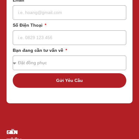
Số Điện Thoại
Bạn đang cần tư vấn về
Gửi Yêu Cầu
GIỚI
SẢN
LIÊN