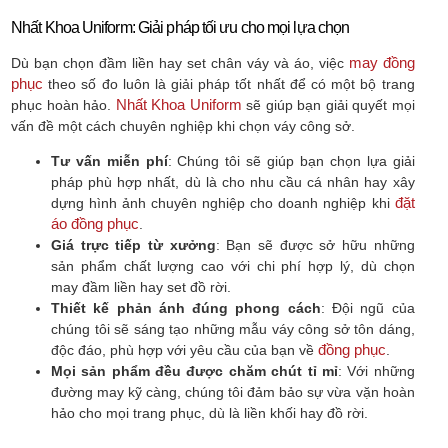
Nhất Khoa Uniform: Giải pháp tối ưu cho mọi lựa chọn
may đồng
Dù bạn chọn đầm liền hay set chân váy và áo, việc
phục
theo số đo luôn là giải pháp tốt nhất để có một bộ trang
Nhất Khoa Uniform
phục hoàn hảo.
sẽ giúp bạn giải quyết mọi
vấn đề một cách chuyên nghiệp khi chọn váy công sở.
Tư vấn miễn phí
: Chúng tôi sẽ giúp bạn chọn lựa giải
pháp phù hợp nhất, dù là cho nhu cầu cá nhân hay xây
đặt
dựng hình ảnh chuyên nghiệp cho doanh nghiệp khi
áo đồng phục
.
Giá trực tiếp từ xưởng
: Bạn sẽ được sở hữu những
sản phẩm chất lượng cao với chi phí hợp lý, dù chọn
may đầm liền hay set đồ rời.
Thiết kế phản ánh đúng phong cách
: Đội ngũ của
chúng tôi sẽ sáng tạo những mẫu váy công sở tôn dáng,
đồng phục
độc đáo, phù hợp với yêu cầu của bạn về
.
Mọi sản phẩm đều được chăm chút tỉ mỉ
: Với những
đường may kỹ càng, chúng tôi đảm bảo sự vừa vặn hoàn
hảo cho mọi trang phục, dù là liền khối hay đồ rời.