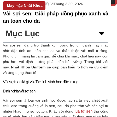
Vi
Tháng 3 30, 2026
May mặc Nhất Khoa
Vải sợi sen: Giải pháp đồng phục xanh và
an toàn cho da
Mục Lục
Vải sợi sen đang trở thành xu hướng trong ngành may mặc
nhờ đặc tính an toàn cho da và thân thiện với môi trường.
Không chỉ mang lại cảm giác dễ chịu khi mặc, chất liệu này còn
phù hợp với định hướng phát triển bền vững. Trong bài viết
này,
Nhất Khoa Uniform
sẽ giúp bạn hiểu rõ hơn về ưu điểm
và ứng dụng thực tế.
Vải sợi sen là gì và đặc tính sinh học đặc trưng
Định nghĩa vải sợi sen
Vải sợi sen là loại vải sinh học được tạo ra từ việc chiết xuất
cellulose trong cuống và lá sen, sau đó pha trộn với các sợi tự
lụa tơ sen
nhiên khác như sợi cotton. Khác với dòng
thủ công
xa xỉ, chất liệu này hiện nay được sản xuất theo quy trình bán