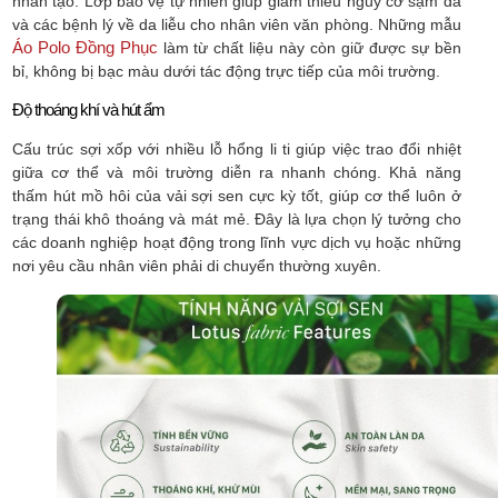
nhân tạo. Lớp bảo vệ tự nhiên giúp giảm thiểu nguy cơ sạm da
và các bệnh lý về da liễu cho nhân viên văn phòng. Những mẫu
Áo Polo Đồng Phục
làm từ chất liệu này còn giữ được sự bền
bỉ, không bị bạc màu dưới tác động trực tiếp của môi trường.
Độ thoáng khí và hút ẩm
Cấu trúc sợi xốp với nhiều lỗ hổng li ti giúp việc trao đổi nhiệt
giữa cơ thể và môi trường diễn ra nhanh chóng. Khả năng
thấm hút mồ hôi của vải sợi sen cực kỳ tốt, giúp cơ thể luôn ở
trạng thái khô thoáng và mát mẻ. Đây là lựa chọn lý tưởng cho
các doanh nghiệp hoạt động trong lĩnh vực dịch vụ hoặc những
nơi yêu cầu nhân viên phải di chuyển thường xuyên.