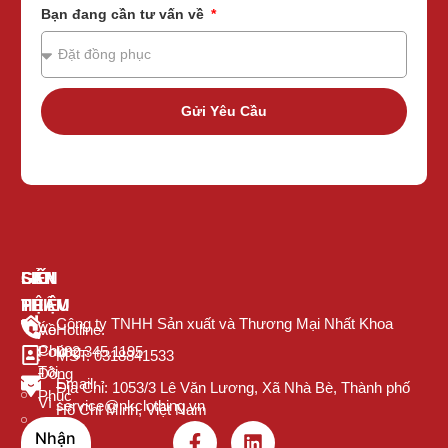
Bạn đang cần tư vấn về
Gửi Yêu Cầu
GIỚI
SẢN
LIÊN
THIỆU
PHẨM
HỆ
Công ty TNHH Sản xuất và Thương Mại Nhất Khoa
Về
Áo
Hotline:
Chúng
Polo
082.345.1195
MST: 0318841533
Tôi
Đồng
Email:
Địa Chỉ: 1053/3 Lê Văn Lương, Xã Nhà Bè, Thành phố
Phục
Vì
service@nkclothing.vn
Hồ Chí Minh, Việt Nam
Sao
Áo
Nhận
Nên