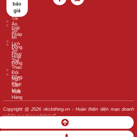
Thun
báo
Chọn
Cổ
giá
Chúng
Tròn
Tôi
Áo
Giải
Sơ
Pháp
Mi
Lịch
Đồng
Sử
Phục
Hoạt
Thể
Động
Thao
Đội
Đồng
Ngũ
Phục
Sản
Nhà
Xuất
Hàng
Copyright @ 2026 nkclothing.vn - Hoàn thiện diện mạo doanh
nghiệp qua từng nét tinh tế
Chính Sách Mua Hàng