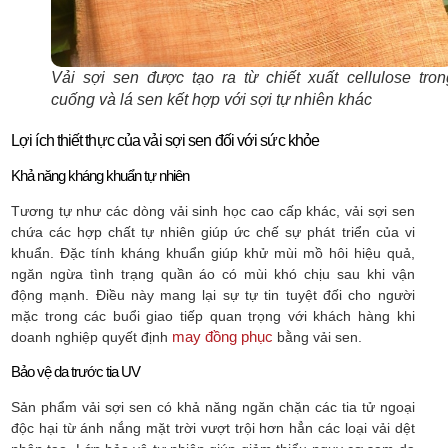
Vải sợi sen được tạo ra từ chiết xuất cellulose tron
cuống và lá sen kết hợp với sợi tự nhiên khác
Lợi ích thiết thực của vải sợi sen đối với sức khỏe
Khả năng kháng khuẩn tự nhiên
Tương tự như các dòng vải sinh học cao cấp khác, vải sợi sen
chứa các hợp chất tự nhiên giúp ức chế sự phát triển của vi
khuẩn. Đặc tính kháng khuẩn giúp khử mùi mồ hôi hiệu quả,
ngăn ngừa tình trạng quần áo có mùi khó chịu sau khi vận
động mạnh. Điều này mang lại sự tự tin tuyệt đối cho người
mặc trong các buổi giao tiếp quan trọng với khách hàng khi
may đồng phục
doanh nghiệp quyết định
bằng vải sen.
Bảo vệ da trước tia UV
Sản phẩm vải sợi sen có khả năng ngăn chặn các tia tử ngoại
độc hại từ ánh nắng mặt trời vượt trội hơn hẳn các loại vải dệt