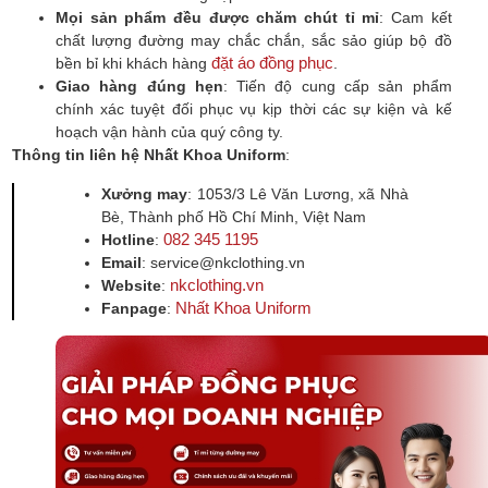
Mọi sản phẩm đều được chăm chút tỉ mỉ
: Cam kết
chất lượng đường may chắc chắn, sắc sảo giúp bộ đồ
đặt áo đồng phục
bền bỉ khi khách hàng
.
Giao hàng đúng hẹn
: Tiến độ cung cấp sản phẩm
chính xác tuyệt đối phục vụ kịp thời các sự kiện và kế
hoạch vận hành của quý công ty.
Thông tin liên hệ Nhất Khoa Uniform
:
Xưởng may
: 1053/3 Lê Văn Lương, xã Nhà
Bè, Thành phố Hồ Chí Minh, Việt Nam
082 345 1195
Hotline
:
Email
: service@nkclothing.vn
nkclothing.vn
Website
:
Nhất Khoa Uniform
Fanpage
: