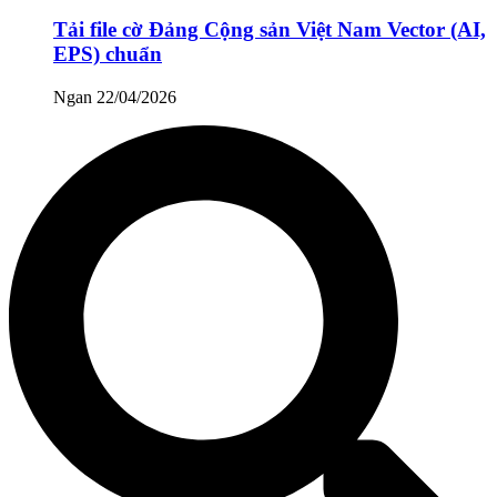
Tải file cờ Đảng Cộng sản Việt Nam Vector (AI,
EPS) chuẩn
Ngan
22/04/2026