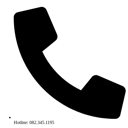
Chuyển
đến
nội
dung
Hotline: 082.345.1195