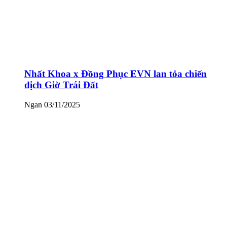
Nhất Khoa x Đồng Phục EVN lan tỏa chiến
dịch Giờ Trái Đất
Ngan
03/11/2025