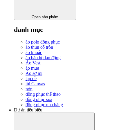
Open sản phẩm
danh mục
áo polo đồng phục
áo thun cổ tròn
áo khoác
áo bảo hộ lao động
Áo Vest
áo mưa
Áo sơ mi
tạp dề
túi Canvas
nón
đồng phục thể thao
đồng phục spa
đồng phục nhà hàng
Dự án tiêu biểu