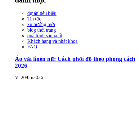
dự án tiêu biểu
Tin tức
xu hướng mới
blog thời trang
quá trình sản xuất
Khách hàng và nhất khoa
FAQ
Áo vải linen nữ: Cách phối đồ theo phong cách
2026
Vi
20/05/2026