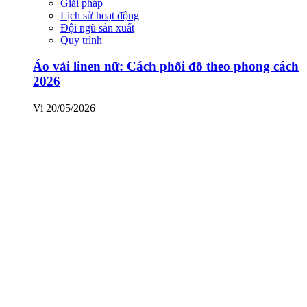
Giải pháp
Lịch sử hoạt động
Đội ngũ sản xuất
Quy trình
Áo vải linen nữ: Cách phối đồ theo phong cách
2026
Vi
20/05/2026