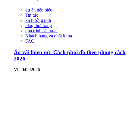
dự án tiêu biểu
Tin tức
xu hướng mới
blog thời trang
quá trình sản xuất
Khách hàng và nhất khoa
FAQ
Áo vải linen nữ: Cách phối đồ theo phong cách
2026
Vi
20/05/2026