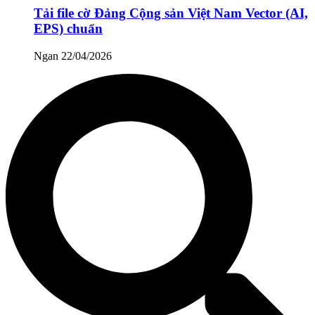
Tải file cờ Đảng Cộng sản Việt Nam Vector (AI,
EPS) chuẩn
Ngan
22/04/2026