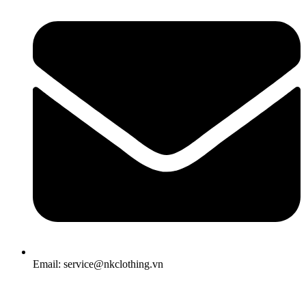
Email: service@nkclothing.vn