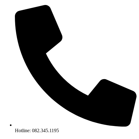
Chuyển
đến
nội
dung
Hotline: 082.345.1195