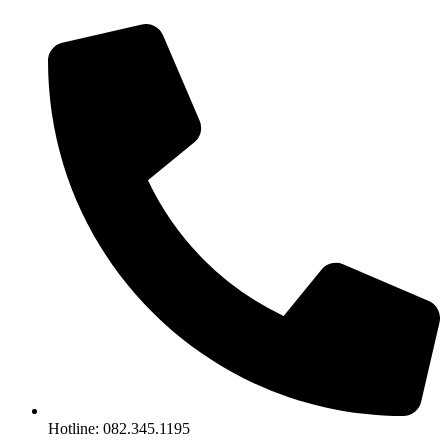
Chuyển
đến
nội
dung
Hotline: 082.345.1195