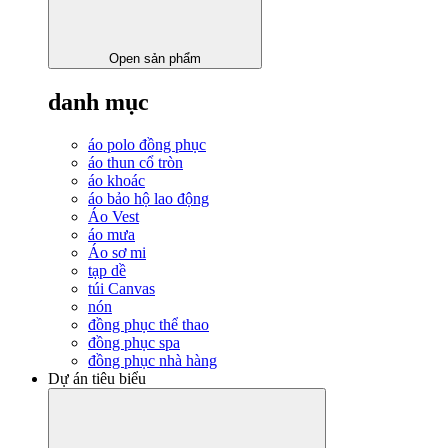
Open sản phẩm
danh mục
áo polo đồng phục
áo thun cổ tròn
áo khoác
áo bảo hộ lao động
Áo Vest
áo mưa
Áo sơ mi
tạp dề
túi Canvas
nón
đồng phục thể thao
đồng phục spa
đồng phục nhà hàng
Dự án tiêu biểu