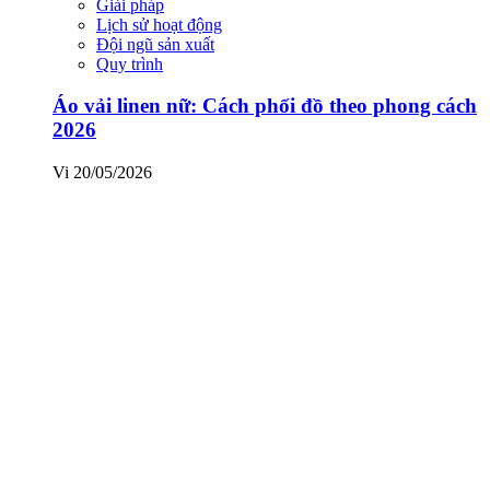
Giải pháp
Lịch sử hoạt động
Đội ngũ sản xuất
Quy trình
Áo vải linen nữ: Cách phối đồ theo phong cách
2026
Vi
20/05/2026