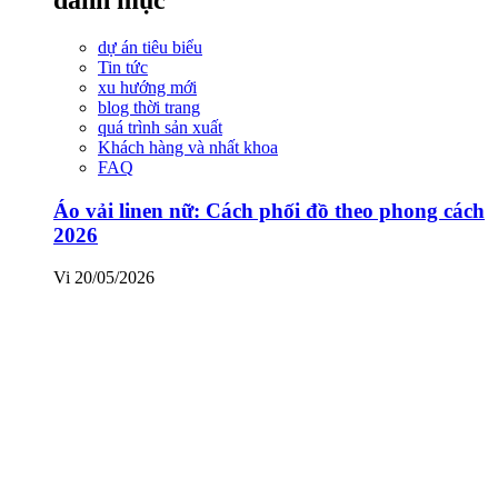
dự án tiêu biểu
Tin tức
xu hướng mới
blog thời trang
quá trình sản xuất
Khách hàng và nhất khoa
FAQ
Áo vải linen nữ: Cách phối đồ theo phong cách
2026
Vi
20/05/2026