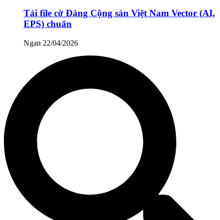
Tải file cờ Đảng Cộng sản Việt Nam Vector (AI,
EPS) chuẩn
Ngan
22/04/2026