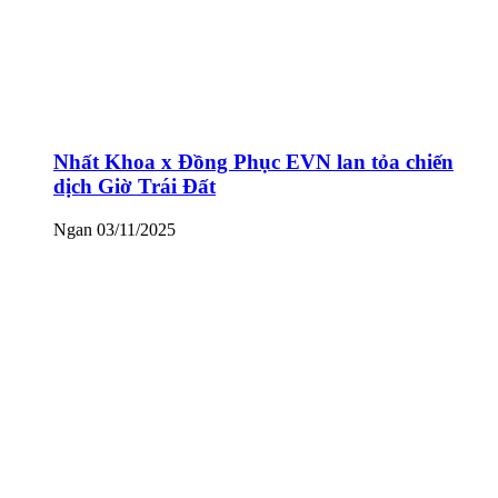
Nhất Khoa x Đồng Phục EVN lan tỏa chiến
dịch Giờ Trái Đất
Ngan
03/11/2025