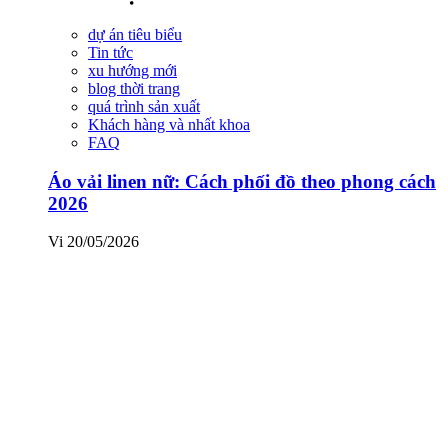
dự án tiêu biểu
Tin tức
xu hướng mới
blog thời trang
quá trình sản xuất
Khách hàng và nhất khoa
FAQ
Áo vải linen nữ: Cách phối đồ theo phong cách
2026
Vi
20/05/2026