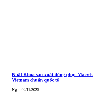
Nhất Khoa sản xuất đồng phục Maersk
Vietnam chuẩn quốc tế
Ngan
04/11/2025