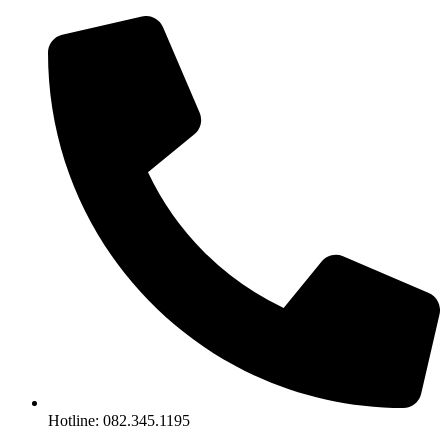
Chuyển
đến
nội
dung
Hotline: 082.345.1195