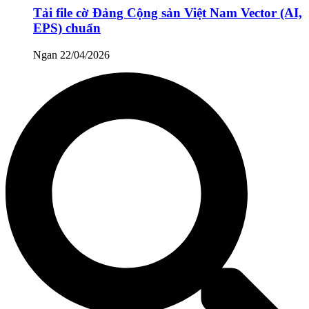
Tải file cờ Đảng Cộng sản Việt Nam Vector (AI,
EPS) chuẩn
Ngan
22/04/2026