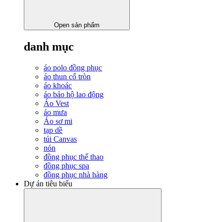
Open sản phẩm
danh mục
áo polo đồng phục
áo thun cổ tròn
áo khoác
áo bảo hộ lao động
Áo Vest
áo mưa
Áo sơ mi
tạp dề
túi Canvas
nón
đồng phục thể thao
đồng phục spa
đồng phục nhà hàng
Dự án tiêu biểu