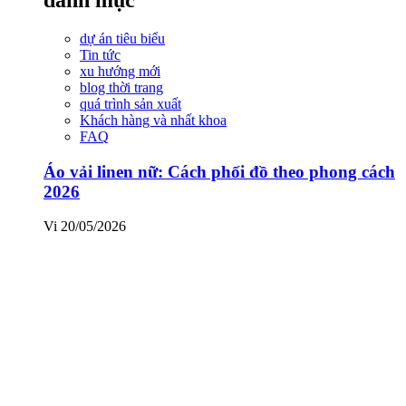
dự án tiêu biểu
Tin tức
xu hướng mới
blog thời trang
quá trình sản xuất
Khách hàng và nhất khoa
FAQ
Áo vải linen nữ: Cách phối đồ theo phong cách
2026
Vi
20/05/2026