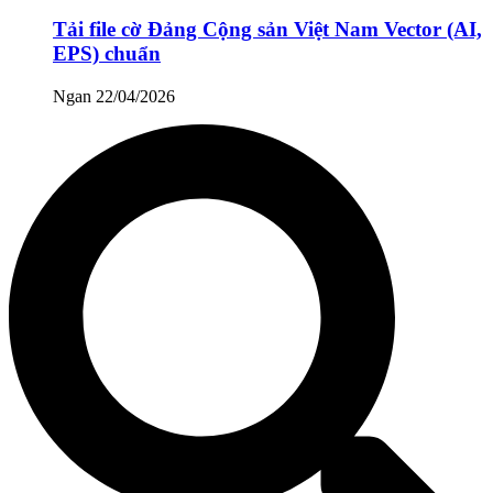
Tải file cờ Đảng Cộng sản Việt Nam Vector (AI,
EPS) chuẩn
Ngan
22/04/2026