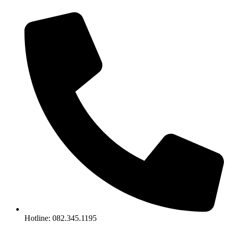
Chuyển
đến
nội
dung
Hotline: 082.345.1195