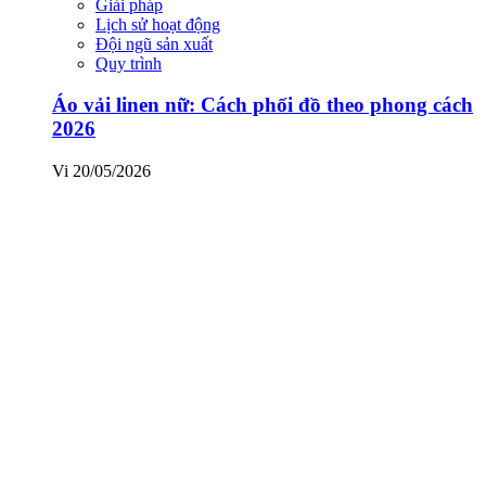
Giải pháp
Lịch sử hoạt động
Đội ngũ sản xuất
Quy trình
Áo vải linen nữ: Cách phối đồ theo phong cách
2026
Vi
20/05/2026