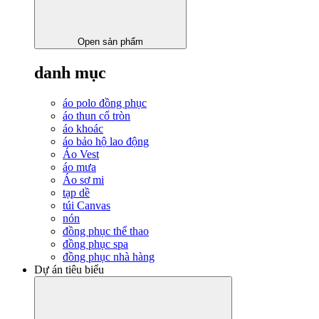
Open sản phẩm
danh mục
áo polo đồng phục
áo thun cổ tròn
áo khoác
áo bảo hộ lao động
Áo Vest
áo mưa
Áo sơ mi
tạp dề
túi Canvas
nón
đồng phục thể thao
đồng phục spa
đồng phục nhà hàng
Dự án tiêu biểu