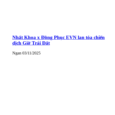
Nhất Khoa x Đồng Phục EVN lan tỏa chiến
dịch Giờ Trái Đất
Ngan
03/11/2025