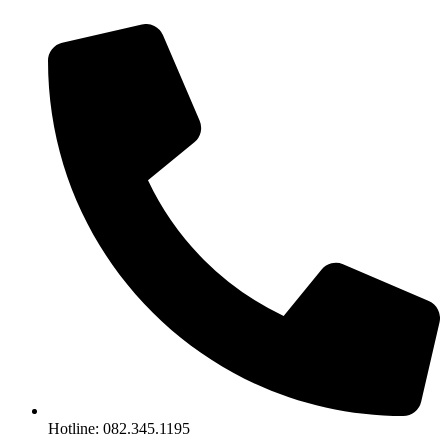
Chuyển
đến
nội
dung
Hotline: 082.345.1195