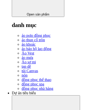
Open sản phẩm
danh mục
áo polo đồng phục
áo thun cổ tròn
áo khoác
áo bảo hộ lao động
Áo Vest
áo mưa
Áo sơ mi
tạp dề
túi Canvas
nón
đồng phục thể thao
đồng phục spa
đồng phục nhà hàng
Dự án tiêu biểu