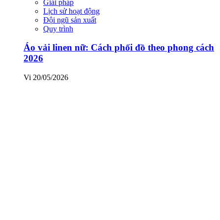
Giải pháp
Lịch sử hoạt động
Đội ngũ sản xuất
Quy trình
Áo vải linen nữ: Cách phối đồ theo phong cách
2026
Vi
20/05/2026