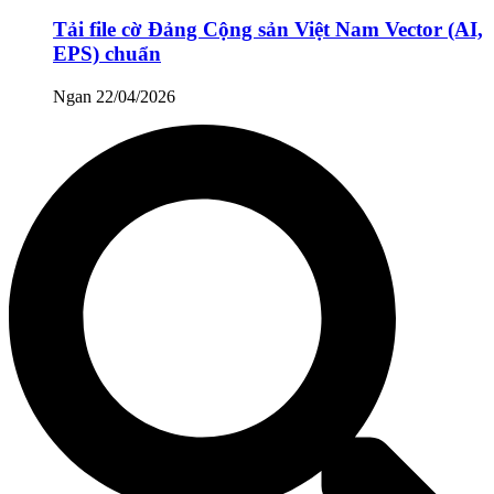
Tải file cờ Đảng Cộng sản Việt Nam Vector (AI,
EPS) chuẩn
Ngan
22/04/2026