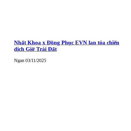
Nhất Khoa x Đồng Phục EVN lan tỏa chiến
dịch Giờ Trái Đất
Ngan
03/11/2025