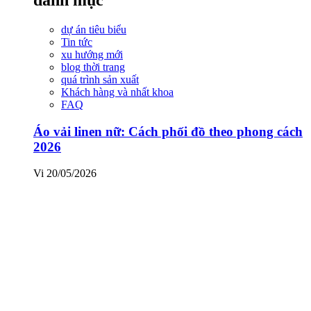
dự án tiêu biểu
Tin tức
xu hướng mới
blog thời trang
quá trình sản xuất
Khách hàng và nhất khoa
FAQ
Áo vải linen nữ: Cách phối đồ theo phong cách
2026
Vi
20/05/2026