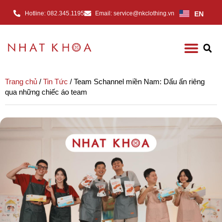
EN
Hotline: 082.345.1195
Email: service@nkclothing.vn
Trang chủ
/
Tin Tức
/ Team Schannel miền Nam: Dấu ấn riêng
qua những chiếc áo team