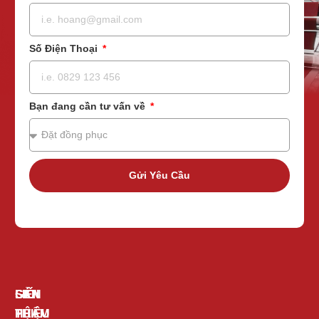
Số Điện Thoại
Bạn đang cần tư vấn về
Gửi Yêu Cầu
GIỚI
SẢN
LIÊN
THIỆU
PHẨM
HỆ