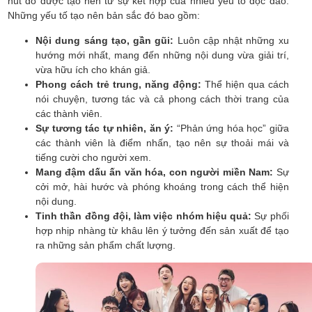
hút đó được tạo nên từ sự kết hợp của nhiều yếu tố độc đáo.
Những yếu tố tạo nên bản sắc đó bao gồm:
Nội dung sáng tạo, gần gũi:
Luôn cập nhật những xu
hướng mới nhất, mang đến những nội dung vừa giải trí,
vừa hữu ích cho khán giả.
Phong cách trẻ trung, năng động:
Thể hiện qua cách
nói chuyện, tương tác và cả phong cách thời trang của
các thành viên.
Sự tương tác tự nhiên, ăn ý:
“Phản ứng hóa học” giữa
các thành viên là điểm nhấn, tạo nên sự thoải mái và
tiếng cười cho người xem.
Mang đậm dấu ấn văn hóa, con người miền Nam:
Sự
cởi mở, hài hước và phóng khoáng trong cách thể hiện
nội dung.
Tinh thần đồng đội, làm việc nhóm hiệu quả:
Sự phối
hợp nhịp nhàng từ khâu lên ý tưởng đến sản xuất để tạo
ra những sản phẩm chất lượng.