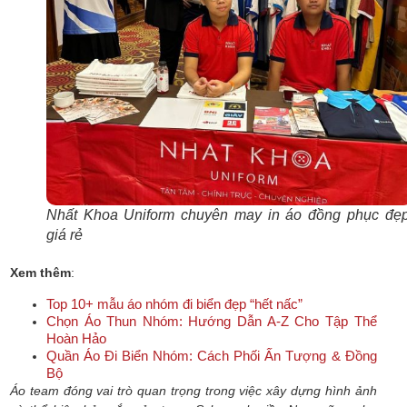
Nhất Khoa Uniform chuyên may in áo đồng phục đẹp
giá rẻ
Xem thêm
:
Top 10+ mẫu áo nhóm đi biển đẹp “hết nấc”
Chọn Áo Thun Nhóm: Hướng Dẫn A-Z Cho Tập Thể
Hoàn Hảo
Quần Áo Đi Biển Nhóm: Cách Phối Ấn Tượng & Đồng
Bộ
Áo team đóng vai trò quan trọng trong việc xây dựng hình ảnh