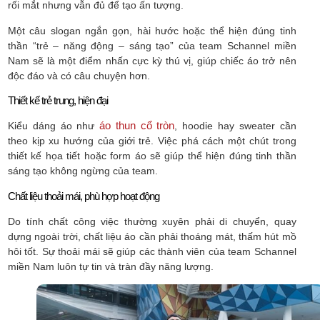
rối mắt nhưng vẫn đủ để tạo ấn tượng.
Một câu slogan ngắn gọn, hài hước hoặc thể hiện đúng tinh
thần “trẻ – năng động – sáng tạo” của team Schannel miền
Nam sẽ là một điểm nhấn cực kỳ thú vị, giúp chiếc áo trở nên
độc đáo và có câu chuyện hơn.
Thiết kế trẻ trung, hiện đại
áo thun cổ tròn
Kiểu dáng áo như
, hoodie hay sweater cần
theo kịp xu hướng của giới trẻ. Việc phá cách một chút trong
thiết kế họa tiết hoặc form áo sẽ giúp thể hiện đúng tinh thần
sáng tạo không ngừng của team.
Chất liệu thoải mái, phù hợp hoạt động
Do tính chất công việc thường xuyên phải di chuyển, quay
dựng ngoài trời, chất liệu áo cần phải thoáng mát, thấm hút mồ
hôi tốt. Sự thoải mái sẽ giúp các thành viên của team Schannel
miền Nam luôn tự tin và tràn đầy năng lượng.