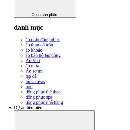
Open sản phẩm
danh mục
áo polo đồng phục
áo thun cổ tròn
áo khoác
áo bảo hộ lao động
Áo Vest
áo mưa
Áo sơ mi
tạp dề
túi Canvas
nón
đồng phục thể thao
đồng phục spa
đồng phục nhà hàng
Dự án tiêu biểu