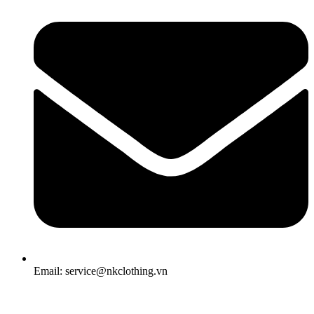
Email: service@nkclothing.vn