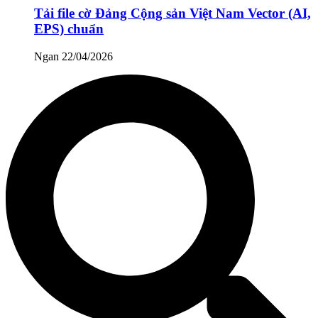
Tải file cờ Đảng Cộng sản Việt Nam Vector (AI,
EPS) chuẩn
Ngan
22/04/2026