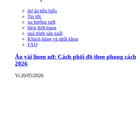
dự án tiêu biểu
Tin tức
xu hướng mới
blog thời trang
quá trình sản xuất
Khách hàng và nhất khoa
FAQ
Áo vải linen nữ: Cách phối đồ theo phong cách
2026
Vi
20/05/2026