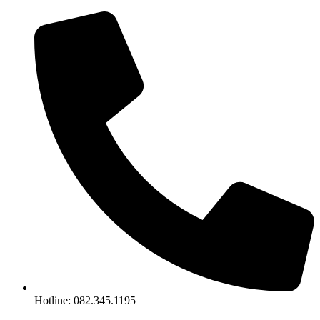
Chuyển
đến
nội
dung
Hotline: 082.345.1195