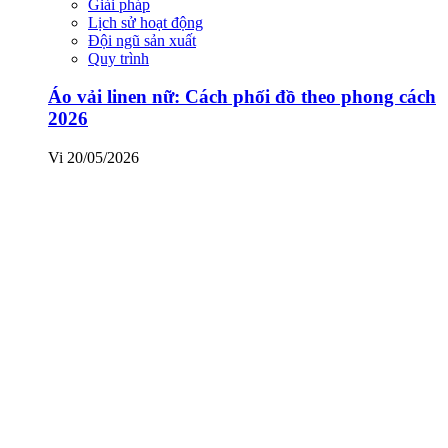
Giải pháp
Lịch sử hoạt động
Đội ngũ sản xuất
Quy trình
Áo vải linen nữ: Cách phối đồ theo phong cách
2026
Vi
20/05/2026