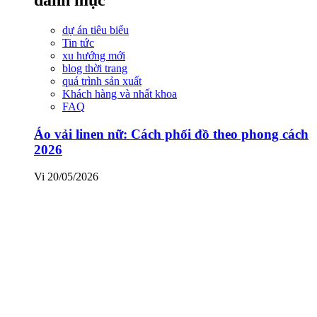
dự án tiêu biểu
Tin tức
xu hướng mới
blog thời trang
quá trình sản xuất
Khách hàng và nhất khoa
FAQ
Áo vải linen nữ: Cách phối đồ theo phong cách
2026
Vi
20/05/2026