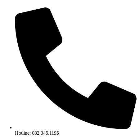
Chuyển
đến
nội
dung
Hotline: 082.345.1195