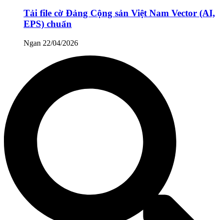
Tải file cờ Đảng Cộng sản Việt Nam Vector (AI,
EPS) chuẩn
Ngan
22/04/2026