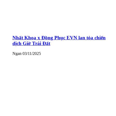
Nhất Khoa x Đồng Phục EVN lan tỏa chiến
dịch Giờ Trái Đất
Ngan
03/11/2025