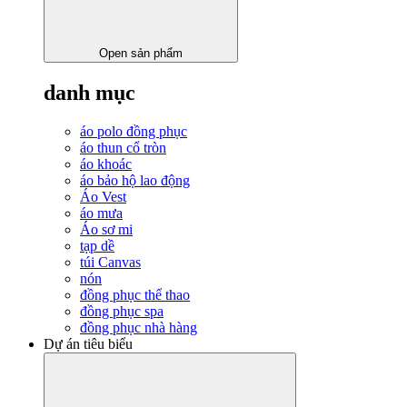
Open sản phẩm
danh mục
áo polo đồng phục
áo thun cổ tròn
áo khoác
áo bảo hộ lao động
Áo Vest
áo mưa
Áo sơ mi
tạp dề
túi Canvas
nón
đồng phục thể thao
đồng phục spa
đồng phục nhà hàng
Dự án tiêu biểu