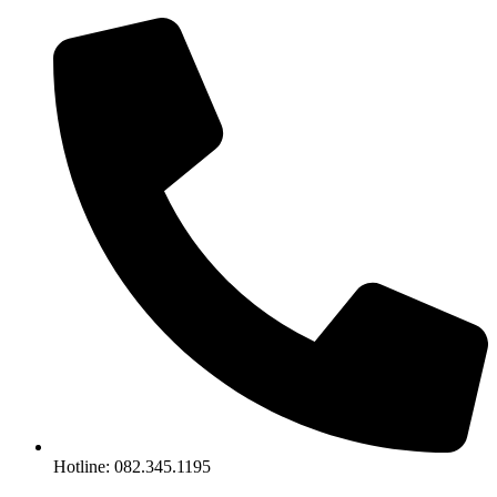
Chuyển
đến
nội
dung
Hotline: 082.345.1195