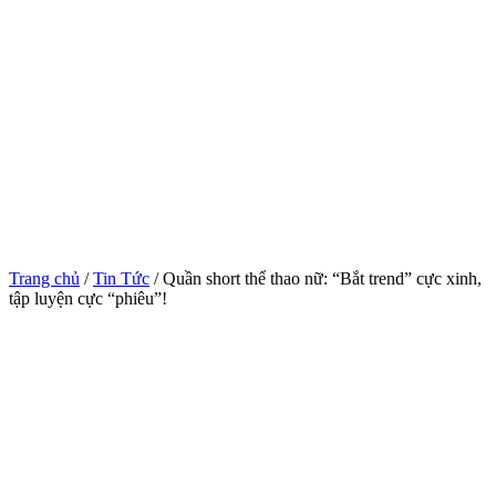
Trang chủ
/
Tin Tức
/ Quần short thể thao nữ: “Bắt trend” cực xinh,
tập luyện cực “phiêu”!