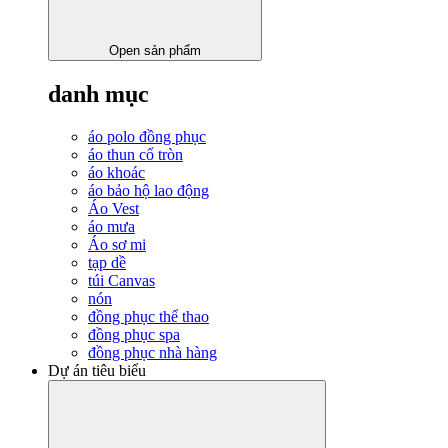
Open sản phẩm
danh mục
áo polo đồng phục
áo thun cổ tròn
áo khoác
áo bảo hộ lao động
Áo Vest
áo mưa
Áo sơ mi
tạp dề
túi Canvas
nón
đồng phục thể thao
đồng phục spa
đồng phục nhà hàng
Dự án tiêu biểu