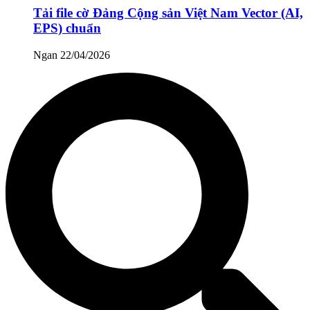
Tải file cờ Đảng Cộng sản Việt Nam Vector (AI,
EPS) chuẩn
Ngan
22/04/2026