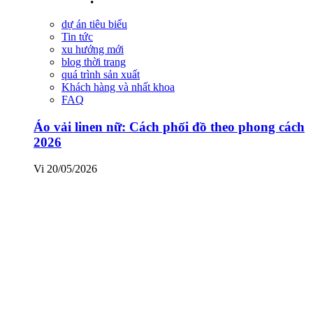
dự án tiêu biểu
Tin tức
xu hướng mới
blog thời trang
quá trình sản xuất
Khách hàng và nhất khoa
FAQ
Áo vải linen nữ: Cách phối đồ theo phong cách
2026
Vi
20/05/2026