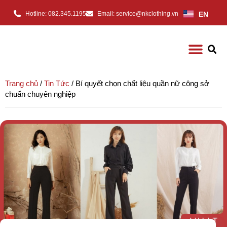
EN
Hotline: 082.345.1195
Email: service@nkclothing.vn
Trang chủ
/
Tin Tức
/ Bí quyết chọn chất liệu quần nữ công sở
chuẩn chuyên nghiệp