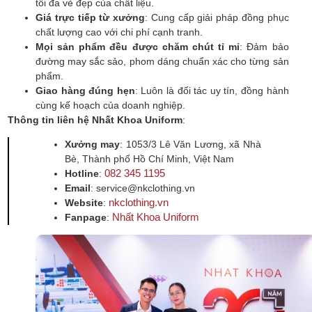
tối đa vẻ đẹp của chất liệu.
Giá trực tiếp từ xưởng
: Cung cấp giải pháp đồng phục
chất lượng cao với chi phí cạnh tranh.
Mọi sản phẩm đều được chăm chút tỉ mỉ
: Đảm bảo
đường may sắc sảo, phom dáng chuẩn xác cho từng sản
phẩm.
Giao hàng đúng hẹn
: Luôn là đối tác uy tín, đồng hành
cùng kế hoạch của doanh nghiệp.
Thông tin liên hệ Nhất Khoa Uniform
:
Xưởng may
: 1053/3 Lê Văn Lương, xã Nhà
Bè, Thành phố Hồ Chí Minh, Việt Nam
082 345 1195
Hotline
:
Email
: service@nkclothing.vn
nkclothing.vn
Website
:
Nhất Khoa Uniform
Fanpage
: