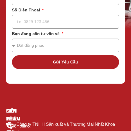
Số Điện Thoại
Bạn đang cần tư vấn về
Gửi Yêu Cầu
GIỚI
SẢN
LIÊN
THIỆU
PHẨM
HỆ
Công ty TNHH Sản xuất và Thương Mại Nhất Khoa
Về
Áo
Hotline: