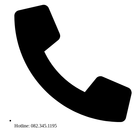
Chuyển
đến
nội
dung
Hotline: 082.345.1195