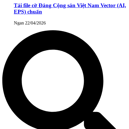
Tải file cờ Đảng Cộng sản Việt Nam Vector (AI,
EPS) chuẩn
Ngan
22/04/2026