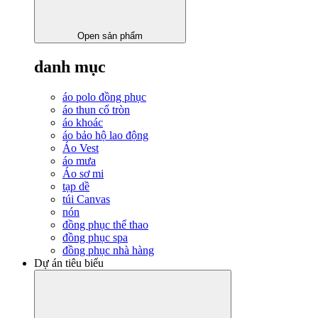
Open sản phẩm
danh mục
áo polo đồng phục
áo thun cổ tròn
áo khoác
áo bảo hộ lao động
Áo Vest
áo mưa
Áo sơ mi
tạp dề
túi Canvas
nón
đồng phục thể thao
đồng phục spa
đồng phục nhà hàng
Dự án tiêu biểu