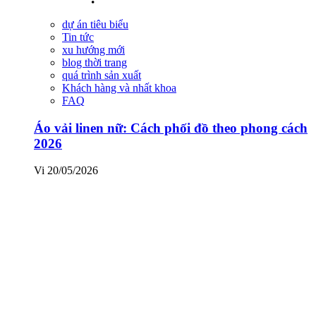
dự án tiêu biểu
Tin tức
xu hướng mới
blog thời trang
quá trình sản xuất
Khách hàng và nhất khoa
FAQ
Áo vải linen nữ: Cách phối đồ theo phong cách
2026
Vi
20/05/2026