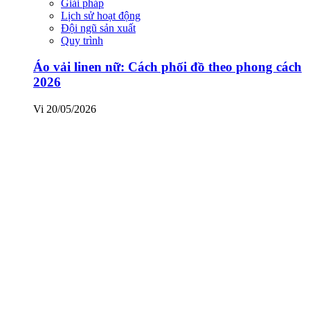
Giải pháp
Lịch sử hoạt động
Đội ngũ sản xuất
Quy trình
Áo vải linen nữ: Cách phối đồ theo phong cách
2026
Vi
20/05/2026