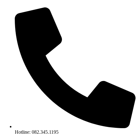
Chuyển
đến
nội
dung
Hotline: 082.345.1195