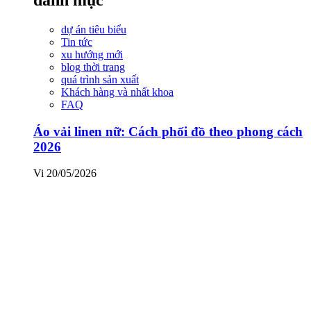
dự án tiêu biểu
Tin tức
xu hướng mới
blog thời trang
quá trình sản xuất
Khách hàng và nhất khoa
FAQ
Áo vải linen nữ: Cách phối đồ theo phong cách
2026
Vi
20/05/2026