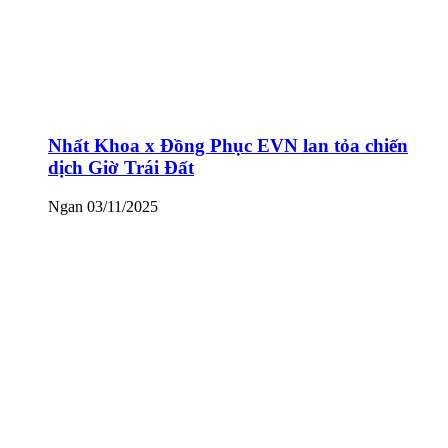
Nhất Khoa x Đồng Phục EVN lan tỏa chiến
dịch Giờ Trái Đất
Ngan
03/11/2025