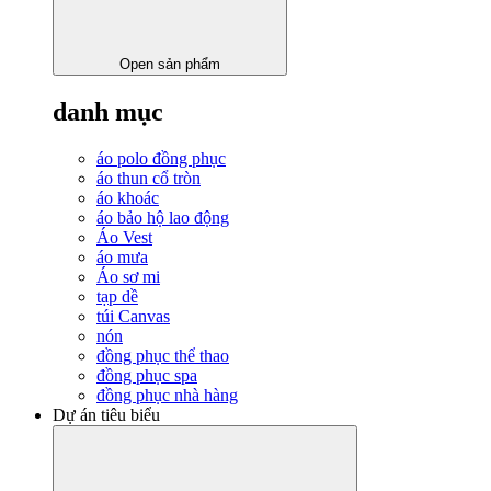
Open sản phẩm
danh mục
áo polo đồng phục
áo thun cổ tròn
áo khoác
áo bảo hộ lao động
Áo Vest
áo mưa
Áo sơ mi
tạp dề
túi Canvas
nón
đồng phục thể thao
đồng phục spa
đồng phục nhà hàng
Dự án tiêu biểu