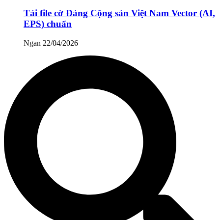
Tải file cờ Đảng Cộng sản Việt Nam Vector (AI,
EPS) chuẩn
Ngan
22/04/2026