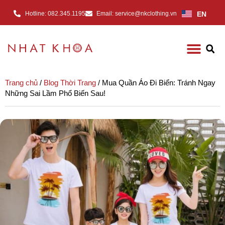
EN
Hotline: 082.345.1195
Email: service@nkclothing.vn
Trang chủ
/
Blog Thời Trang
/ Mua Quần Áo Đi Biển: Tránh Ngay
Những Sai Lầm Phổ Biến Sau!