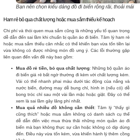
Bạn nên chọn kiểu dáng đồ đi biển rộng rãi, thoải mái
Ham rẻ bỏ qua chất lượng hoặc mua sắm thiếu kế hoạch
Chi phí và thói quen mua sắm cũng là những yếu tố quan trọng
dễ dẫn đến sai lầm khi chuẩn bị quần áo đi biển. Tâm lý ham rẻ
hoặc mua sắm thiếu cân nhắc có thể khiến bạn vừa tốn tiền lại
vừa không có được những món đồ ưng ý. Các lỗi thường gặp
liên quan đến vấn đề này bao gồm:
Mua đồ rẻ tiền, bỏ qua chất lượng
: Những bộ quần áo
đi biển giá rẻ bất ngờ thường đi kèm với chất lượng kém.
Vải có thể nhanh phai màu dưới tác động của nắng và
nước biển, đường may dễ bung chỉ, hình in (nếu có) dễ
bong tróc chỉ sau một vài lần mặc hoặc giặt. Đây có thể
xem là sai lầm gây lãng phí nhất.
Mua quá nhiều đồ không cần thiết
: Tâm lý “thấy gì
cũng thích” hoặc mua sắm không có danh sách cụ thể
dễ dẫn đến việc mua thừa thãi những món quần áo đi
biển mà bạn không thực sự cần hoặc không có dịp dùng
đến. Điều này vừa tốn kém, vừa khiến hành lý thêm cồng