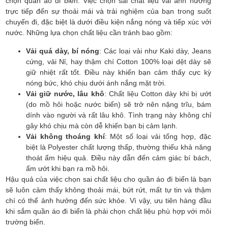
chọn quần áo đi biển. Việc chọn sai chất liệu vải ảnh hưởng
trực tiếp đến sự thoải mái và trải nghiệm của bạn trong suốt
chuyến đi, đặc biệt là dưới điều kiện nắng nóng và tiếp xúc với
nước. Những lựa chọn chất liệu cần tránh bao gồm:
Vải quá dày, bí nóng
: Các loại vải như Kaki dày, Jeans
cứng, vải Nỉ, hay thậm chí Cotton 100% loại dệt dày sẽ
giữ nhiệt rất tốt. Điều này khiến bạn cảm thấy cực kỳ
nóng bức, khó chịu dưới ánh nắng mặt trời.
Vải giữ nước, lâu khô
: Chất liệu Cotton dày khi bị ướt
(do mồ hôi hoặc nước biển) sẽ trở nên nặng trĩu, bám
dính vào người và rất lâu khô. Tình trạng này không chỉ
gây khó chịu mà còn dễ khiến bạn bị cảm lạnh.
Vải không thoáng khí
: Một số loại vải tổng hợp, đặc
biệt là Polyester chất lượng thấp, thường thiếu khả năng
thoát ẩm hiệu quả. Điều này dẫn đến cảm giác bí bách,
ẩm ướt khi bạn ra mồ hôi.
Hậu quả của việc chọn sai chất liệu cho quần áo đi biển là bạn
sẽ luôn cảm thấy không thoải mái, bứt rứt, mất tự tin và thậm
chí có thể ảnh hưởng đến sức khỏe. Vì vậy, ưu tiên hàng đầu
khi sắm quần áo đi biển là phải chọn chất liệu phù hợp với môi
trường biển.