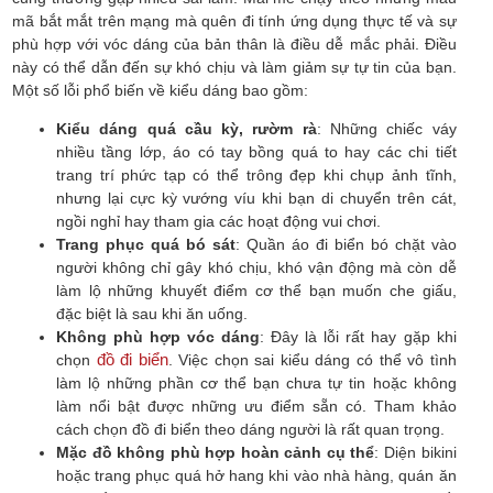
mã bắt mắt trên mạng mà quên đi tính ứng dụng thực tế và sự
phù hợp với vóc dáng của bản thân là điều dễ mắc phải. Điều
này có thể dẫn đến sự khó chịu và làm giảm sự tự tin của bạn.
Một số lỗi phổ biến về kiểu dáng bao gồm:
Kiểu dáng quá cầu kỳ, rườm rà
: Những chiếc váy
nhiều tầng lớp, áo có tay bồng quá to hay các chi tiết
trang trí phức tạp có thể trông đẹp khi chụp ảnh tĩnh,
nhưng lại cực kỳ vướng víu khi bạn di chuyển trên cát,
ngồi nghỉ hay tham gia các hoạt động vui chơi.
Trang phục quá bó sát
: Quần áo đi biển bó chặt vào
người không chỉ gây khó chịu, khó vận động mà còn dễ
làm lộ những khuyết điểm cơ thể bạn muốn che giấu,
đặc biệt là sau khi ăn uống.
Không phù hợp vóc dáng
: Đây là lỗi rất hay gặp khi
đồ đi biển
chọn
. Việc chọn sai kiểu dáng có thể vô tình
làm lộ những phần cơ thể bạn chưa tự tin hoặc không
làm nổi bật được những ưu điểm sẵn có. Tham khảo
cách chọn đồ đi biển theo dáng người là rất quan trọng.
Mặc đồ không phù hợp hoàn cảnh cụ thể
: Diện bikini
hoặc trang phục quá hở hang khi vào nhà hàng, quán ăn