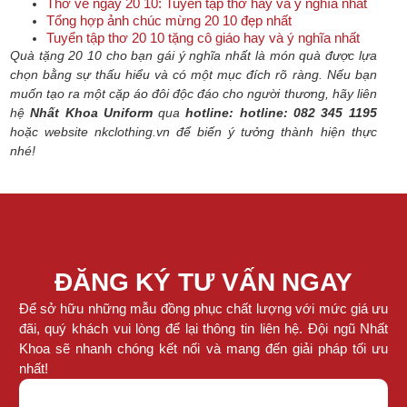
Thơ về ngày 20 10: Tuyển tập thơ hay và ý nghĩa nhất
Tổng hợp ảnh chúc mừng 20 10 đẹp nhất
Tuyển tập thơ 20 10 tặng cô giáo hay và ý nghĩa nhất
Quà tặng 20 10 cho bạn gái ý nghĩa nhất là món quà được lựa
chọn bằng sự thấu hiểu và có một mục đích rõ ràng. Nếu bạn
muốn tạo ra một cặp áo đôi độc đáo cho người thương, hãy liên
hệ
Nhất Khoa Uniform
qua
hotline: hotline: 082 345 1195
hoặc website nkclothing.vn để biến ý tưởng thành hiện thực
nhé!
ĐĂNG KÝ TƯ VẤN NGAY
Để sở hữu những mẫu đồng phục chất lượng với mức giá ưu
đãi, quý khách vui lòng để lại thông tin liên hệ. Đội ngũ Nhất
Khoa sẽ nhanh chóng kết nối và mang đến giải pháp tối ưu
nhất!