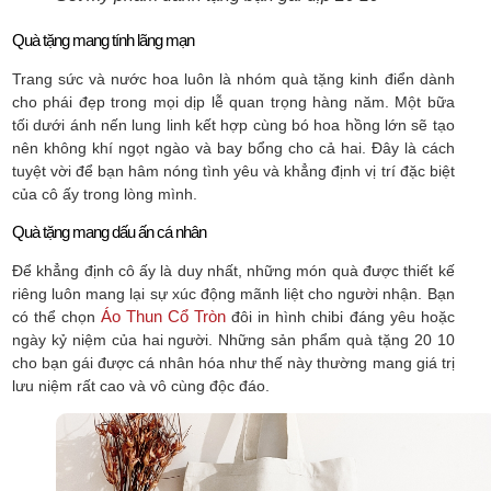
Quà tặng mang tính lãng mạn
Trang sức và nước hoa luôn là nhóm quà tặng kinh điển dành
cho phái đẹp trong mọi dịp lễ quan trọng hàng năm. Một bữa
tối dưới ánh nến lung linh kết hợp cùng bó hoa hồng lớn sẽ tạo
nên không khí ngọt ngào và bay bổng cho cả hai. Đây là cách
tuyệt vời để bạn hâm nóng tình yêu và khẳng định vị trí đặc biệt
của cô ấy trong lòng mình.
Quà tặng mang dấu ấn cá nhân
Để khẳng định cô ấy là duy nhất, những món quà được thiết kế
riêng luôn mang lại sự xúc động mãnh liệt cho người nhận. Bạn
Áo Thun Cổ Tròn
có thể chọn
đôi in hình chibi đáng yêu hoặc
ngày kỷ niệm của hai người. Những sản phẩm quà tặng 20 10
cho bạn gái được cá nhân hóa như thế này thường mang giá trị
lưu niệm rất cao và vô cùng độc đáo.