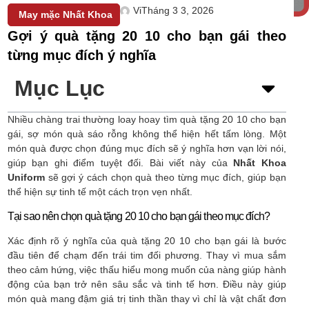
Vi
Tháng 3 3, 2026
May mặc Nhất Khoa
Gợi ý quà tặng 20 10 cho bạn gái theo
từng mục đích ý nghĩa
Mục Lục
Nhiều chàng trai thường loay hoay tìm quà tặng 20 10 cho bạn
gái, sợ món quà sáo rỗng không thể hiện hết tấm lòng. Một
món quà được chọn đúng mục đích sẽ ý nghĩa hơn vạn lời nói,
giúp bạn ghi điểm tuyệt đối. Bài viết này của
Nhất Khoa
Uniform
sẽ gợi ý cách chọn quà theo từng mục đích, giúp bạn
thể hiện sự tinh tế một cách trọn vẹn nhất.
Tại sao nên chọn quà tặng 20 10 cho bạn gái theo mục đích?
Xác định rõ ý nghĩa của quà tặng 20 10 cho bạn gái là bước
đầu tiên để chạm đến trái tim đối phương. Thay vì mua sắm
theo cảm hứng, việc thấu hiểu mong muốn của nàng giúp hành
động của bạn trở nên sâu sắc và tinh tế hơn. Điều này giúp
món quà mang đậm giá trị tinh thần thay vì chỉ là vật chất đơn