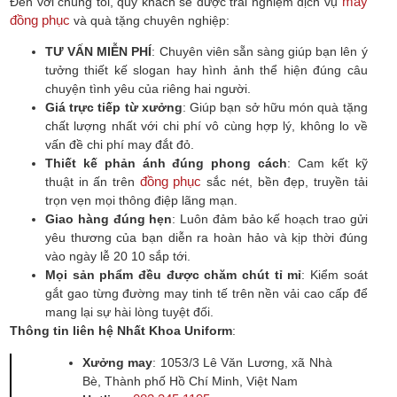
may
Đến với chúng tôi, quý khách sẽ được trải nghiệm dịch vụ
đồng phục
và quà tặng chuyên nghiệp:
TƯ VẤN MIỄN PHÍ
: Chuyên viên sẵn sàng giúp bạn lên ý
tưởng thiết kế slogan hay hình ảnh thể hiện đúng câu
chuyện tình yêu của riêng hai người.
Giá trực tiếp từ xưởng
: Giúp bạn sở hữu món quà tặng
chất lượng nhất với chi phí vô cùng hợp lý, không lo về
vấn đề chi phí may đắt đỏ.
Thiết kế phản ánh đúng phong cách
: Cam kết kỹ
đồng phục
thuật in ấn trên
sắc nét, bền đẹp, truyền tải
trọn vẹn mọi thông điệp lãng mạn.
Giao hàng đúng hẹn
: Luôn đảm bảo kế hoạch trao gửi
yêu thương của bạn diễn ra hoàn hảo và kịp thời đúng
vào ngày lễ 20 10 sắp tới.
Mọi sản phẩm đều được chăm chút tỉ mỉ
: Kiểm soát
gắt gao từng đường may tinh tế trên nền vải cao cấp để
mang lại sự hài lòng tuyệt đối.
Thông tin liên hệ Nhất Khoa Uniform
:
Xưởng may
: 1053/3 Lê Văn Lương, xã Nhà
Bè, Thành phố Hồ Chí Minh, Việt Nam