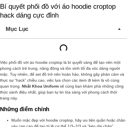
Bí quyết phối đồ với áo hoodie croptop
hack dáng cực đỉnh
Mục Lục
Việc phối đồ với áo hoodie croptop là bí quyết vàng để tạo nên một
phong cách trẻ trung, năng động và tôn vinh tối đa vóc dáng người
mặc. Tuy nhiên, để set đồ trở nên hoàn hảo, không gây phản cảm và
thực sự “hack” chiều cao, việc lựa chọn các item đi kèm là vô cùng
quan trọng.
Nhất Khoa Uniform
sẽ cùng bạn khám phá những công
thức sành điệu nhất, giúp bạn tự tin tỏa sáng với phong cách thời
trang này.
Những điểm chính
Muốn mặc đẹp với hoodie croptop, hãy ưu tiên quần hoặc chân
váy cạp cao để tạo tỷ lệ cơ thể 1/3–2/3 và “kéo dài chân”.