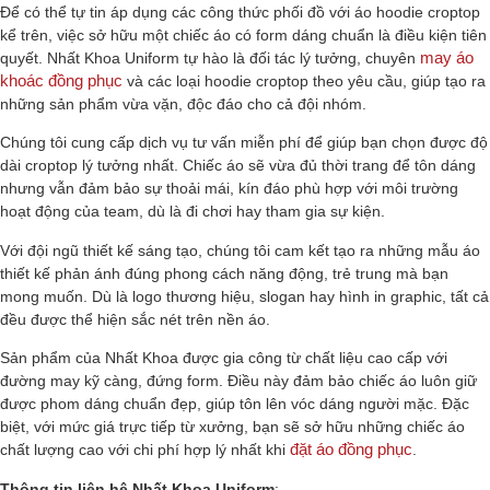
Để có thể tự tin áp dụng các công thức phối đồ với áo hoodie croptop
kể trên, việc sở hữu một chiếc áo có form dáng chuẩn là điều kiện tiên
may áo
quyết. Nhất Khoa Uniform tự hào là đối tác lý tưởng, chuyên
khoác đồng phục
và các loại hoodie croptop theo yêu cầu, giúp tạo ra
những sản phẩm vừa vặn, độc đáo cho cả đội nhóm.
Chúng tôi cung cấp dịch vụ tư vấn miễn phí để giúp bạn chọn được độ
dài croptop lý tưởng nhất. Chiếc áo sẽ vừa đủ thời trang để tôn dáng
nhưng vẫn đảm bảo sự thoải mái, kín đáo phù hợp với môi trường
hoạt động của team, dù là đi chơi hay tham gia sự kiện.
Với đội ngũ thiết kế sáng tạo, chúng tôi cam kết tạo ra những mẫu áo
thiết kế phản ánh đúng phong cách năng động, trẻ trung mà bạn
mong muốn. Dù là logo thương hiệu, slogan hay hình in graphic, tất cả
đều được thể hiện sắc nét trên nền áo.
Sản phẩm của Nhất Khoa được gia công từ chất liệu cao cấp với
đường may kỹ càng, đứng form. Điều này đảm bảo chiếc áo luôn giữ
được phom dáng chuẩn đẹp, giúp tôn lên vóc dáng người mặc. Đặc
biệt, với mức giá trực tiếp từ xưởng, bạn sẽ sở hữu những chiếc áo
đặt áo đồng phục
chất lượng cao với chi phí hợp lý nhất khi
.
Thông tin liên hệ Nhất Khoa Uniform
: