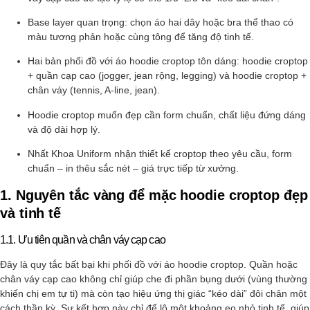
Base layer quan trọng: chọn áo hai dây hoặc bra thể thao có
màu tương phản hoặc cùng tông để tăng độ tinh tế.
Hai bản phối đồ với áo hoodie croptop tôn dáng: hoodie croptop
+ quần cạp cao (jogger, jean rộng, legging) và hoodie croptop +
chân váy (tennis, A-line, jean).
Hoodie croptop muốn đẹp cần form chuẩn, chất liệu đứng dáng
và độ dài hợp lý.
Nhất Khoa Uniform nhận thiết kế croptop theo yêu cầu, form
chuẩn – in thêu sắc nét – giá trực tiếp từ xưởng.
1. Nguyên tắc vàng để mặc hoodie croptop đẹp
và tinh tế
1.1. Ưu tiên quần và chân váy cạp cao
Đây là quy tắc bất bại khi phối đồ với áo hoodie croptop. Quần hoặc
chân váy cạp cao không chỉ giúp che đi phần bụng dưới (vùng thường
khiến chị em tự ti) mà còn tạo hiệu ứng thị giác “kéo dài” đôi chân một
cách thần kỳ. Sự kết hợp này chỉ để lộ một khoảng eo nhỏ tinh tế, giúp