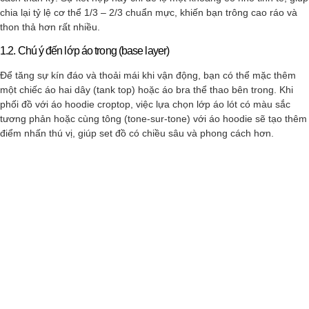
chia lại tỷ lệ cơ thể 1/3 – 2/3 chuẩn mực, khiến bạn trông cao ráo và
thon thả hơn rất nhiều.
1.2. Chú ý đến lớp áo trong (base layer)
Để tăng sự kín đáo và thoải mái khi vận động, bạn có thể mặc thêm
một chiếc áo hai dây (tank top) hoặc áo bra thể thao bên trong. Khi
phối đồ với áo hoodie croptop, việc lựa chọn lớp áo lót có màu sắc
tương phản hoặc cùng tông (tone-sur-tone) với áo hoodie sẽ tạo thêm
điểm nhấn thú vị, giúp set đồ có chiều sâu và phong cách hơn.