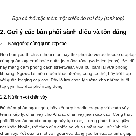
Bạn có thể mặc thêm một chiếc áo hai dây (tank top)
2. Gợi ý các bản phối sành điệu và tôn dáng
2.1. Năng động cùng quần cạp cao
Nếu bạn yêu thích sự thoải mái, hãy thử phối đồ với áo hoodie croptop
cùng quần jogger nỉ hoặc quần jean ống rộng (wide-leg jeans). Set đồ
này mang đậm phong cách streetwear, vừa bụi bặm lại vừa phóng
khoáng. Ngược lại, nếu muốn khoe đường cong cơ thể, hãy kết hợp
với quần legging cạp cao. Đây là lựa chọn lý tưởng cho những buổi
tập gym hay dạo phố năng động.
2.2. Nữ tính với chân váy
Để thêm phần ngọt ngào, hãy kết hợp hoodie croptop với chân váy
tennis xếp ly, chân váy chữ A hoặc chân váy jean cạp cao. Công thức
phối đồ với áo hoodie croptop này tạo ra sự tương phản thú vị giữa
nét khỏe khoắn, thể thao của chiếc áo và sự mềm mại, nữ tính của
chân váy. Kết quả là một vẻ ngoài vừa đáng yêu lại vừa cá tính, giúp