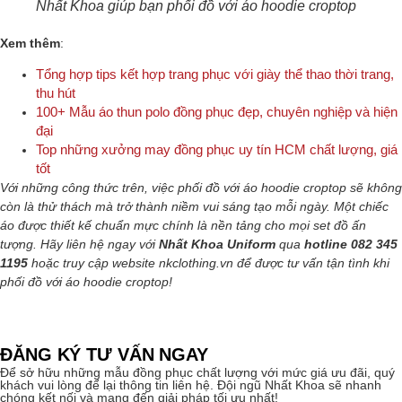
Nhất Khoa giúp bạn phối đồ với áo hoodie croptop
Xem thêm
:
Tổng hợp tips kết hợp trang phục với giày thể thao thời trang,
thu hút
100+ Mẫu áo thun polo đồng phục đẹp, chuyên nghiệp và hiện
đại
Top những xưởng may đồng phục uy tín HCM chất lượng, giá
tốt
Với những công thức trên, việc phối đồ với áo hoodie croptop sẽ không
còn là thử thách mà trở thành niềm vui sáng tạo mỗi ngày. Một chiếc
áo được thiết kế chuẩn mực chính là nền tảng cho mọi set đồ ấn
tượng.
Hãy liên hệ ngay với
Nhất Khoa Uniform
qua
hotline 082 345
1195
hoặc truy cập website nkclothing.vn để được tư vấn tận tình khi
phối đồ với áo hoodie croptop!
ĐĂNG KÝ TƯ VẤN NGAY
Để sở hữu những mẫu đồng phục chất lượng với mức giá ưu đãi, quý
khách vui lòng để lại thông tin liên hệ. Đội ngũ Nhất Khoa sẽ nhanh
chóng kết nối và mang đến giải pháp tối ưu nhất!