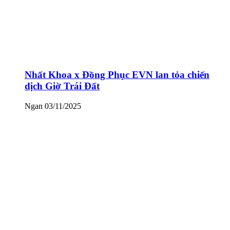
Nhất Khoa x Đồng Phục EVN lan tỏa chiến
dịch Giờ Trái Đất
Ngan
03/11/2025