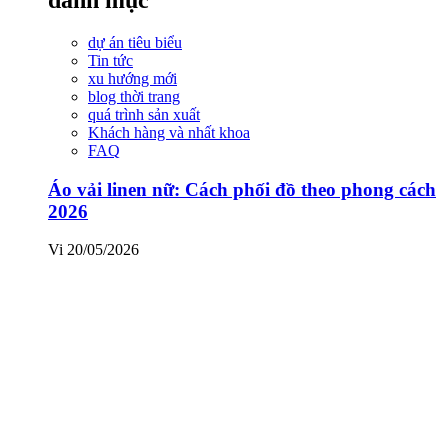
dự án tiêu biểu
Tin tức
xu hướng mới
blog thời trang
quá trình sản xuất
Khách hàng và nhất khoa
FAQ
Áo vải linen nữ: Cách phối đồ theo phong cách
2026
Vi
20/05/2026