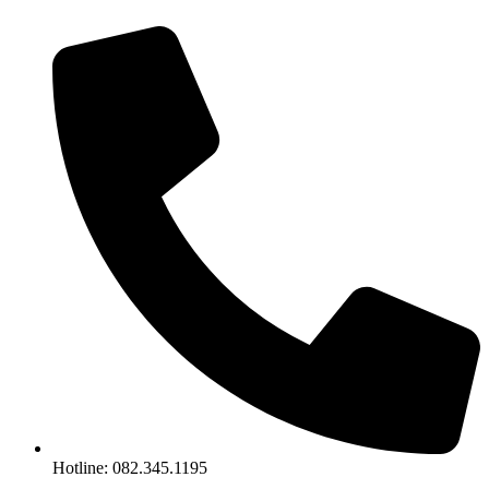
Chuyển
đến
nội
dung
Hotline: 082.345.1195