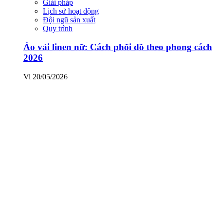
Giải pháp
Lịch sử hoạt động
Đội ngũ sản xuất
Quy trình
Áo vải linen nữ: Cách phối đồ theo phong cách
2026
Vi
20/05/2026