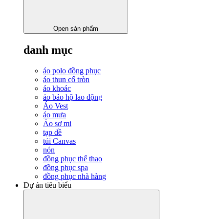
Open sản phẩm
danh mục
áo polo đồng phục
áo thun cổ tròn
áo khoác
áo bảo hộ lao động
Áo Vest
áo mưa
Áo sơ mi
tạp dề
túi Canvas
nón
đồng phục thể thao
đồng phục spa
đồng phục nhà hàng
Dự án tiêu biểu