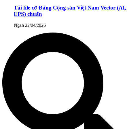
Tải file cờ Đảng Cộng sản Việt Nam Vector (AI,
EPS) chuẩn
Ngan
22/04/2026