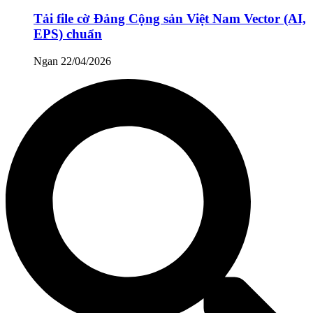
Tải file cờ Đảng Cộng sản Việt Nam Vector (AI,
EPS) chuẩn
Ngan
22/04/2026