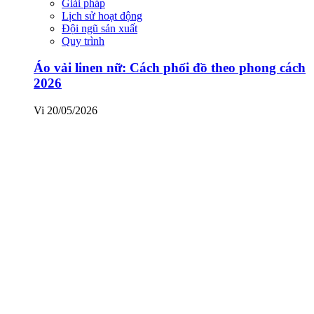
Giải pháp
Lịch sử hoạt động
Đội ngũ sản xuất
Quy trình
Áo vải linen nữ: Cách phối đồ theo phong cách
2026
Vi
20/05/2026