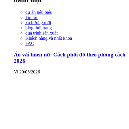
dự án tiêu biểu
Tin tức
xu hướng mới
blog thời trang
quá trình sản xuất
Khách hàng và nhất khoa
FAQ
Áo vải linen nữ: Cách phối đồ theo phong cách
2026
Vi
20/05/2026