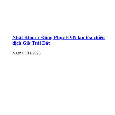
Nhất Khoa x Đồng Phục EVN lan tỏa chiến
dịch Giờ Trái Đất
Ngan
03/11/2025