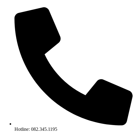
Chuyển
đến
nội
dung
Hotline: 082.345.1195