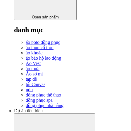
Open sản phẩm
danh mục
áo polo đồng phục
áo thun cổ tròn
áo khoác
áo bảo hộ lao động
Áo Vest
áo mưa
Áo sơ mi
tạp dề
túi Canvas
nón
đồng phục thể thao
đồng phục spa
đồng phục nhà hàng
Dự án tiêu biểu