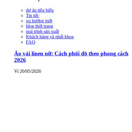
dự án tiêu biểu
Tin tức
xu hướng mới
blog thời trang
quá trình sản xuất
Khách hàng và nhất khoa
FAQ
Áo vải linen nữ: Cách phối đồ theo phong cách
2026
Vi
20/05/2026