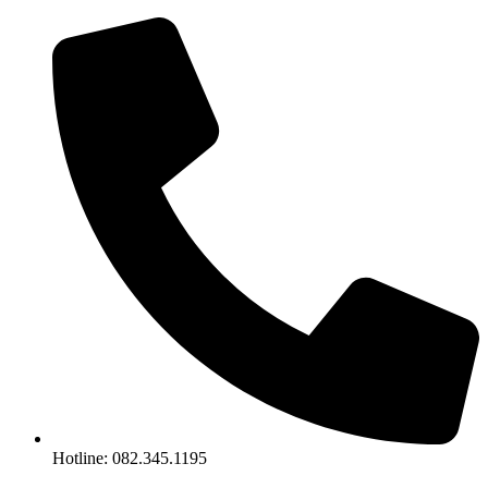
Chuyển
đến
nội
dung
Hotline: 082.345.1195