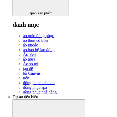
Open sản phẩm
danh mục
áo polo đồng phục
áo thun cổ tròn
áo khoác
áo bảo hộ lao động
Áo Vest
áo mưa
Áo sơ mi
tạp dề
túi Canvas
nón
đồng phục thể thao
đồng phục spa
đồng phục nhà hàng
Dự án tiêu biểu