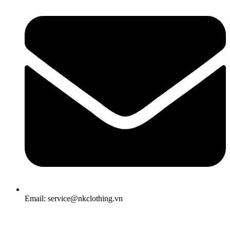
Email: service@nkclothing.vn