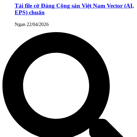
Tải file cờ Đảng Cộng sản Việt Nam Vector (AI,
EPS) chuẩn
Ngan
22/04/2026