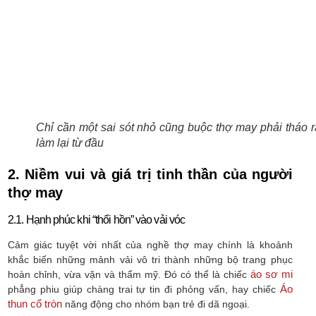
Chỉ cần một sai sót nhỏ cũng buộc thợ may phải tháo r
làm lại từ đầu
2. Niềm vui và giá trị tinh thần của người
thợ may
2.1. Hạnh phúc khi “thổi hồn” vào vải vóc
Cảm giác tuyệt vời nhất của nghề thợ may chính là khoảnh
khắc biến những mảnh vải vô tri thành những bộ trang phục
áo sơ mi
hoàn chỉnh, vừa vặn và thẩm mỹ. Đó có thể là chiếc
Áo
phẳng phiu giúp chàng trai tự tin đi phỏng vấn, hay chiếc
thun cổ tròn
năng động cho nhóm bạn trẻ đi dã ngoại.