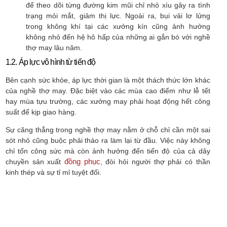
để theo dõi từng đường kim mũi chỉ nhỏ xíu gây ra tình
trạng mỏi mắt, giảm thị lực. Ngoài ra, bụi vải lơ lửng
trong không khí tại các xưởng kín cũng ảnh hưởng
không nhỏ đến hệ hô hấp của những ai gắn bó với nghề
thợ may lâu năm.
1.2. Áp lực vô hình từ tiến độ
Bên cạnh sức khỏe, áp lực thời gian là một thách thức lớn khác
của nghề thợ may. Đặc biệt vào các mùa cao điểm như lễ tết
hay mùa tựu trường, các xưởng may phải hoạt động hết công
suất để kịp giao hàng.
Sự căng thẳng trong nghề thợ may nằm ở chỗ chỉ cần một sai
sót nhỏ cũng buộc phải tháo ra làm lại từ đầu. Việc này không
chỉ tốn công sức mà còn ảnh hưởng đến tiến độ của cả dây
đồng phục
chuyền sản xuất
, đòi hỏi người thợ phải có thần
kinh thép và sự tỉ mỉ tuyệt đối.