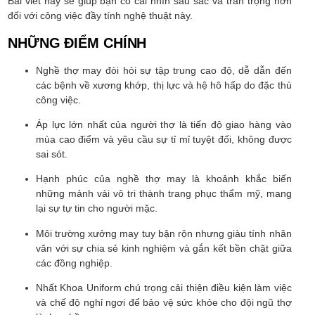
Bài viết này sẽ giúp bạn có cái nhìn sâu sắc và trân trọng hơn
đối với công việc đầy tính nghệ thuật này.
NHỮNG ĐIỂM CHÍNH
Nghề thợ may đòi hỏi sự tập trung cao độ, dễ dẫn đến
các bệnh về xương khớp, thị lực và hệ hô hấp do đặc thù
công việc.
Áp lực lớn nhất của người thợ là tiến độ giao hàng vào
mùa cao điểm và yêu cầu sự tỉ mỉ tuyệt đối, không được
sai sót.
Hạnh phúc của nghề thợ may là khoảnh khắc biến
những mảnh vải vô tri thành trang phục thẩm mỹ, mang
lại sự tự tin cho người mặc.
Môi trường xưởng may tuy bận rộn nhưng giàu tính nhân
văn với sự chia sẻ kinh nghiệm và gắn kết bền chặt giữa
các đồng nghiệp.
Nhất Khoa Uniform chú trọng cải thiện điều kiện làm việc
và chế độ nghỉ ngơi để bảo vệ sức khỏe cho đội ngũ thợ