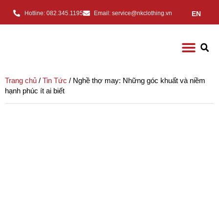
EN
Hotline: 082.345.1195
Email: service@nkclothing.vn
Trang chủ
/
Tin Tức
/ Nghề thợ may: Những góc khuất và niềm
hạnh phúc ít ai biết