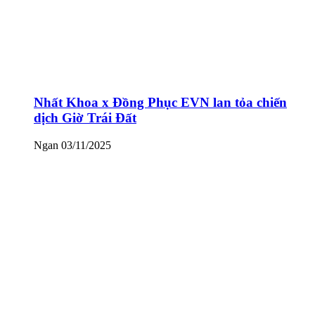
Nhất Khoa x Đồng Phục EVN lan tỏa chiến
dịch Giờ Trái Đất
Ngan
03/11/2025