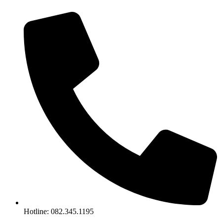
Chuyển
đến
nội
dung
Hotline: 082.345.1195