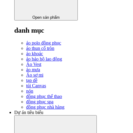
Open sản phẩm
danh mục
áo polo đồng phục
áo thun cổ tròn
áo khoác
áo bảo hộ lao động
Áo Vest
áo mưa
Áo sơ mi
tạp dề
túi Canvas
nón
đồng phục thể thao
đồng phục spa
đồng phục nhà hàng
Dự án tiêu biểu