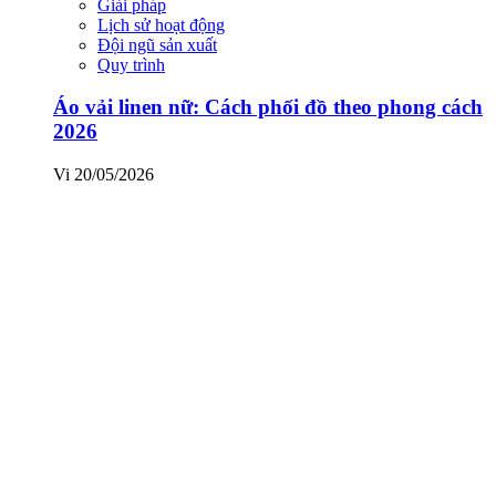
Giải pháp
Lịch sử hoạt động
Đội ngũ sản xuất
Quy trình
Áo vải linen nữ: Cách phối đồ theo phong cách
2026
Vi
20/05/2026