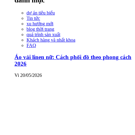
dự án tiêu biểu
Tin tức
xu hướng mới
blog thời trang
quá trình sản xuất
Khách hàng và nhất khoa
FAQ
Áo vải linen nữ: Cách phối đồ theo phong cách
2026
Vi
20/05/2026