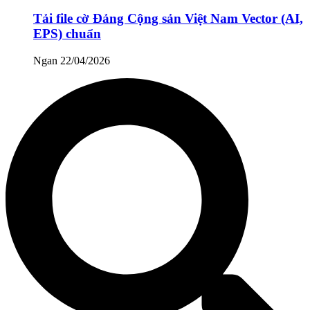
Tải file cờ Đảng Cộng sản Việt Nam Vector (AI,
EPS) chuẩn
Ngan
22/04/2026