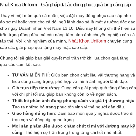
Nhất Khoa Uniform – Giải pháp đặt áo đồng phục, quà tặng đẳng cấp
Thay vì một món quà cá nhân, việc đặt may đồng phục cao cấp như
áo sơ mi hoặc vest cho cả đội ngũ lãnh đạo sẽ là một ý tưởng độc đáo
cho ngày Doanh nhân Việt Nam 13 10. Điều này không chỉ thể hiện sự
trân trọng đồng đều mà còn nâng tầm hình ảnh chuyên nghiệp của cả
Nhất Khoa Uniform
tập thể. Với kinh nghiệm của mình,
chuyên cung
cấp các giải pháp quà tặng may mặc cao cấp.
Chúng tôi sẽ giúp bạn giải quyết mọi trăn trở khi lựa chọn quà tặng
qua các cam kết sau:
TƯ VẤN MIỄN PHÍ
: Giúp bạn chọn chất liệu vải thượng hạng và
kiểu dáng sang trọng, phù hợp với hình ảnh người lãnh đạo.
Giá trực tiếp từ xưởng
: Cung cấp giải pháp quà tặng đẳng cấp
với chi phí tối ưu, giúp bạn không còn lo về ngân sách.
Thiết kế phản ánh đúng phong cách và giá trị thương hiệu
:
Tạo ra những bộ trang phục tôn vinh vị thế người dẫn đầu.
Giao hàng đúng hẹn
: Đảm bảo món quà ý nghĩa được trao đi
trọn vẹn và đúng dịp quan trọng.
Mọi sản phẩm đều được chăm chút tỉ mỉ với đường may kỹ
càng
: Thể hiện sự trân trọng trong từng chi tiết nhỏ nhất.