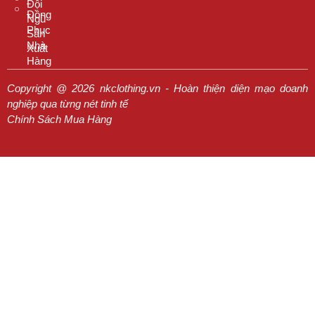
Đội
Đồng
Ngũ
Phục
Sản
Nhà
Xuất
Hàng
Copyright @ 2026 nkclothing.vn - Hoàn thiện diện mạo doanh
nghiệp qua từng nét tinh tế
Chính Sách Mua Hàng