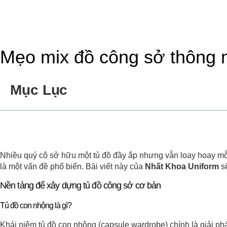
Mẹo mix đồ công sở thông min
Mục Lục
Nhiều quý cô sở hữu một tủ đồ đầy ắp nhưng vẫn loay hoay mỗi 
là một vấn đề phổ biến. Bài viết này của
Nhất Khoa Uniform
sẽ
Nền tảng để xây dựng tủ đồ công sở cơ bản
Tủ đồ con nhộng là gì?
Khái niệm tủ đồ con nhộng (capsule wardrobe) chính là giải ph