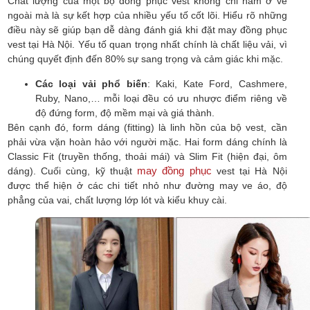
Chất lượng của một bộ đồng phục vest không chỉ nằm ở vẻ
ngoài mà là sự kết hợp của nhiều yếu tố cốt lõi. Hiểu rõ những
điều này sẽ giúp bạn dễ dàng đánh giá khi đặt may đồng phục
vest tại Hà Nội. Yếu tố quan trọng nhất chính là chất liệu vải, vì
chúng quyết định đến 80% sự sang trọng và cảm giác khi mặc.
Các loại vải phổ biến
: Kaki, Kate Ford, Cashmere,
Ruby, Nano,… mỗi loại đều có ưu nhược điểm riêng về
độ đứng form, độ mềm mại và giá thành.
Bên cạnh đó, form dáng (fitting) là linh hồn của bộ vest, cần
phải vừa vặn hoàn hảo với người mặc. Hai form dáng chính là
Classic Fit (truyền thống, thoải mái) và Slim Fit (hiện đại, ôm
may đồng phục
dáng). Cuối cùng, kỹ thuật
vest tại Hà Nội
được thể hiện ở các chi tiết nhỏ như đường may ve áo, độ
phẳng của vai, chất lượng lớp lót và kiểu khuy cài.