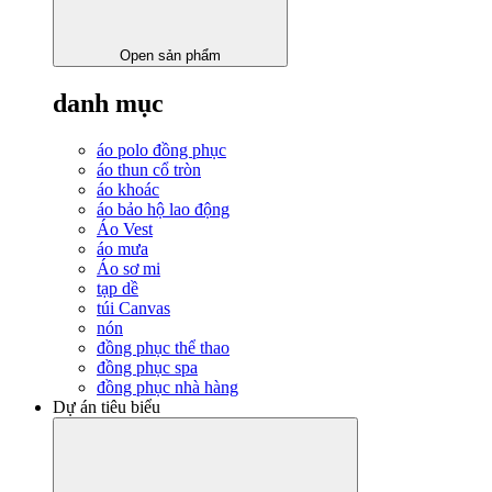
Open sản phẩm
danh mục
áo polo đồng phục
áo thun cổ tròn
áo khoác
áo bảo hộ lao động
Áo Vest
áo mưa
Áo sơ mi
tạp dề
túi Canvas
nón
đồng phục thể thao
đồng phục spa
đồng phục nhà hàng
Dự án tiêu biểu