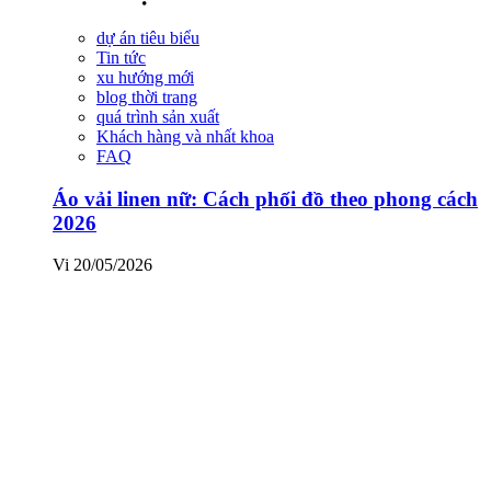
dự án tiêu biểu
Tin tức
xu hướng mới
blog thời trang
quá trình sản xuất
Khách hàng và nhất khoa
FAQ
Áo vải linen nữ: Cách phối đồ theo phong cách
2026
Vi
20/05/2026