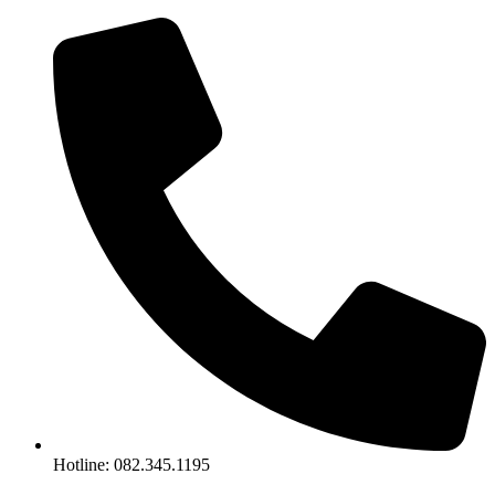
Chuyển
đến
nội
dung
Hotline: 082.345.1195