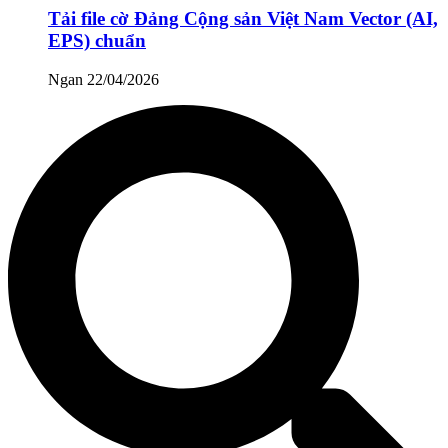
Tải file cờ Đảng Cộng sản Việt Nam Vector (AI,
EPS) chuẩn
Ngan
22/04/2026