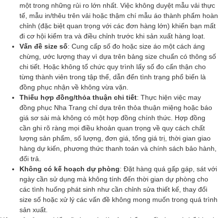
một trong những rủi ro lớn nhất. Việc không duyệt mẫu vải thực
tế, mẫu in/thêu trên vải hoặc thậm chí mẫu áo thành phẩm hoàn
chỉnh (đặc biệt quan trọng với các đơn hàng lớn) khiến bạn mất
đi cơ hội kiểm tra và điều chỉnh trước khi sản xuất hàng loạt.
Vấn đề size số
: Cung cấp số đo hoặc size áo một cách áng
chừng, ước lượng thay vì dựa trên bảng size chuẩn có thông số
chi tiết. Hoặc không tổ chức quy trình lấy số đo cẩn thận cho
từng thành viên trong tập thể, dẫn đến tình trạng phổ biến là
đồng phục nhận về không vừa vặn.
Thiếu hợp đồng/thỏa thuận chi tiết
: Thực hiện việc may
đồng phục Nha Trang chỉ dựa trên thỏa thuận miệng hoặc báo
giá sơ sài mà không có một hợp đồng chính thức. Hợp đồng
cần ghi rõ ràng mọi điều khoản quan trọng về quy cách chất
lượng sản phẩm, số lượng, đơn giá, tổng giá trị, thời gian giao
hàng dự kiến, phương thức thanh toán và chính sách bảo hành,
đổi trả.
Không có kế hoạch dự phòng
: Đặt hàng quá gấp gáp, sát với
ngày cần sử dụng mà không tính đến thời gian dự phòng cho
các tình huống phát sinh như cần chỉnh sửa thiết kế, thay đổi
size số hoặc xử lý các vấn đề không mong muốn trong quá trình
sản xuất.