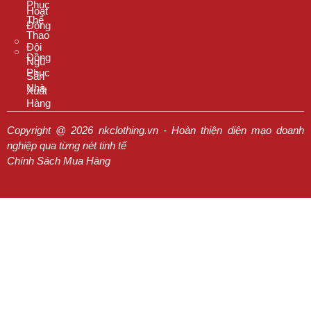
Phục
Hoạt
Thể
Động
Thao
Đội
Đồng
Ngũ
Phục
Sản
Nhà
Xuất
Hàng
Copyright @ 2026 nkclothing.vn - Hoàn thiện diện mạo doanh
nghiệp qua từng nét tinh tế
Chính Sách Mua Hàng