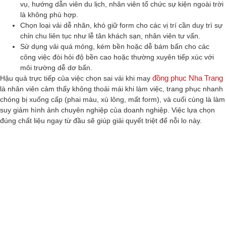
vụ, hướng dẫn viên du lịch, nhân viên tổ chức sự kiện ngoài trời
là không phù hợp.
Chọn loại vải dễ nhăn, khó giữ form cho các vị trí cần duy trì sự
chỉn chu liên tục như lễ tân khách sạn, nhân viên tư vấn.
Sử dụng vải quá mỏng, kém bền hoặc dễ bám bẩn cho các
công việc đòi hỏi độ bền cao hoặc thường xuyên tiếp xúc với
môi trường dễ dơ bẩn.
đồng phục Nha Trang
Hậu quả trực tiếp của việc chọn sai vải khi may
là nhân viên cảm thấy không thoải mái khi làm việc, trang phục nhanh
chóng bị xuống cấp (phai màu, xù lông, mất form), và cuối cùng là làm
suy giảm hình ảnh chuyên nghiệp của doanh nghiệp. Việc lựa chọn
đúng chất liệu ngay từ đầu sẽ giúp giải quyết triệt để nỗi lo này.