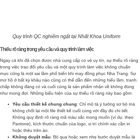
Quy trình QC nghiêm ngặt tại Nhất Khoa Uniform
Thiếu rõ ràng trong yêu cầu và quy trình làm việc
Ngay cả khi đã chọn được nhà cung cấp có vẻ uy tín, sự thiếu rõ ràng
trong việc trao đổi yêu cầu và một quy trình làm việc không chuẩn
mực cũng là một sai lầm phổ biến khi may đồng phục Nha Trang. Sự
mơ hồ ở bất kỳ khâu nào cũng có thể dẫn đến những hiểu lầm, tranh
chấp không đáng có và cuối cùng là sản phẩm nhận về không đúng
như mong đợi. Những biểu hiện của sự thiếu rõ ràng này bao gồm:
Yêu cầu thiết kế chung chung
: Chỉ mô tả ý tưởng sơ bộ mà
không chốt lại một file thiết kế cuối cùng với đầy đủ chi tiết.
Không quy định rõ ràng mã màu sắc mong muốn (ví dụ: theo
Pantone), kích thước chuẩn của logo, vị trí chính xác cần in
hoặc thêu trên áo.
Không duyệt mẫu
: Bỏ qua hoặc xem nhẹ bước duyệt mẫu là