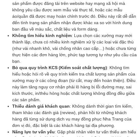
sản phẩm được đăng tải trên website hay mạng xã hội mà
không yêu cầu được xem mẫu vải thực tế, hoặc các mẫu
áo/quần đã được may hoàn chỉnh trước đó. Điều này rất dễ dẫn
đến tình trạng sản phẩm nhận được khác xa so với hình dung
ban đầu về màu sắc, chất liệu và form dáng.
Không tìm hiểu kinh nghiệm
: Lựa chọn các xưởng may mới
thành lập, chưa có nhiều kinh nghiệm xử lý các loại vải đặc thù
(như vải nhanh khô, vải chống nhăn cao cấp…) hoặc chưa từng
thực hiện các đơn hàng lớn, phức tạp tương tự như yêu cầu của
bạn.
Bỏ qua quy trình KCS (Kiểm soát chất lượng)
: Không tìm
hiểu hoặc hỏi rõ về quy trình kiểm tra chất lượng sản phẩm của
xưởng may ở các công đoạn (từ cắt, may đến hoàn thiện). Điều
này làm tăng nguy cơ nhận phải lô hàng bị lỗi đường may, sai
kích thước, in/thêu hỏng hoặc chất lượng không đồng đều giữa
các sản phẩm.
Thiếu đánh giá khách quan
: Không dành thời gian tìm kiếm,
tham khảo các đánh giá (review), phản hồi từ những khách
hàng đã từng sử dụng dịch vụ may đồng phục Nha Trang của
đơn vị đó, đặc biệt là các khách hàng tại địa phương.
Năng lực tư vấn yếu
: Gặp phải nhân viên tư vấn thiếu am hiểu