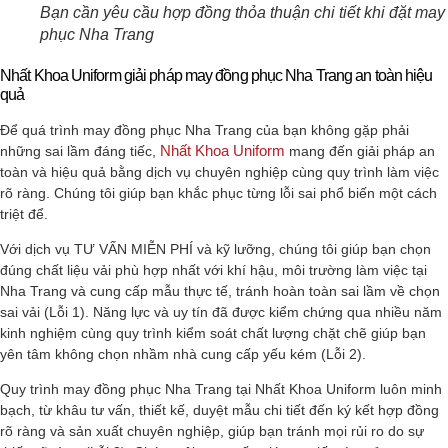
Bạn cần yêu cầu hợp đồng thỏa thuận chi tiết khi đặt ma
phục Nha Trang
Nhất Khoa Uniform giải pháp may đồng phục Nha Trang an toàn hiệu
quả
Để quá trình may đồng phục Nha Trang của bạn không gặp phải
Nhất Khoa Uniform
những sai lầm đáng tiếc,
mang đến giải pháp an
toàn và hiệu quả bằng dịch vụ chuyên nghiệp cùng quy trình làm việc
rõ ràng. Chúng tôi giúp bạn khắc phục từng lỗi sai phổ biến một cách
triệt để.
Với dịch vụ TƯ VẤN MIỄN PHÍ và kỹ lưỡng, chúng tôi giúp bạn chọn
đúng chất liệu vải phù hợp nhất với khí hậu, môi trường làm việc tại
Nha Trang và cung cấp mẫu thực tế, tránh hoàn toàn sai lầm về chọn
sai vải (Lỗi 1). Năng lực và uy tín đã được kiểm chứng qua nhiều năm
kinh nghiệm cùng quy trình kiểm soát chất lượng chặt chẽ giúp bạn
yên tâm không chọn nhầm nhà cung cấp yếu kém (Lỗi 2).
Quy trình may đồng phục Nha Trang tại Nhất Khoa Uniform luôn minh
bạch, từ khâu tư vấn, thiết kế, duyệt mẫu chi tiết đến ký kết hợp đồng
rõ ràng và sản xuất chuyên nghiệp, giúp bạn tránh mọi rủi ro do sự