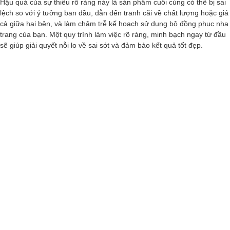
Hậu quả của sự thiếu rõ ràng này là sản phẩm cuối cùng có thể bị sai
lệch so với ý tưởng ban đầu, dẫn đến tranh cãi về chất lượng hoặc giá
cả giữa hai bên, và làm chậm trễ kế hoạch sử dụng bộ đồng phục nha
trang của bạn. Một quy trình làm việc rõ ràng, minh bạch ngay từ đầu
sẽ giúp giải quyết nỗi lo về sai sót và đảm bảo kết quả tốt đẹp.