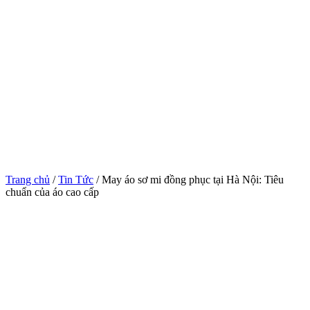
Trang chủ
/
Tin Tức
/ May áo sơ mi đồng phục tại Hà Nội: Tiêu
chuẩn của áo cao cấp