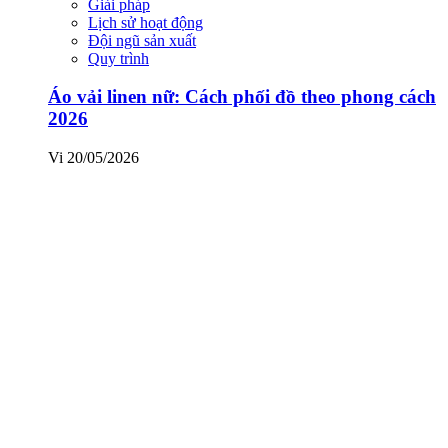
Giải pháp
Lịch sử hoạt động
Đội ngũ sản xuất
Quy trình
Áo vải linen nữ: Cách phối đồ theo phong cách
2026
Vi
20/05/2026