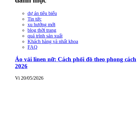
dự án tiêu biểu
Tin tức
xu hướng mới
blog thời trang
quá trình sản xuất
Khách hàng và nhất khoa
FAQ
Áo vải linen nữ: Cách phối đồ theo phong cách
2026
Vi
20/05/2026