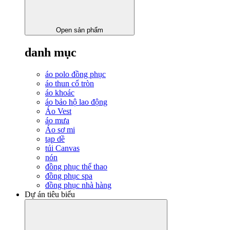
Open sản phẩm
danh mục
áo polo đồng phục
áo thun cổ tròn
áo khoác
áo bảo hộ lao động
Áo Vest
áo mưa
Áo sơ mi
tạp dề
túi Canvas
nón
đồng phục thể thao
đồng phục spa
đồng phục nhà hàng
Dự án tiêu biểu