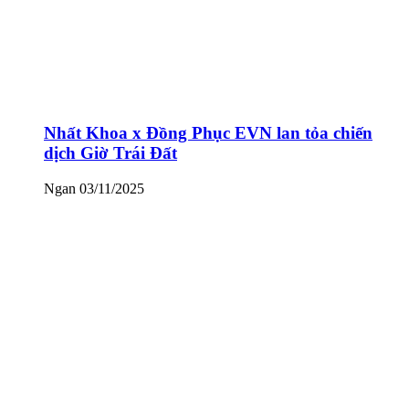
Nhất Khoa x Đồng Phục EVN lan tỏa chiến
dịch Giờ Trái Đất
Ngan
03/11/2025