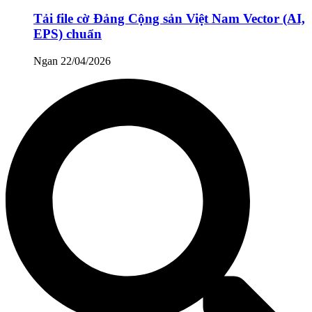
Tải file cờ Đảng Cộng sản Việt Nam Vector (AI,
EPS) chuẩn
Ngan
22/04/2026