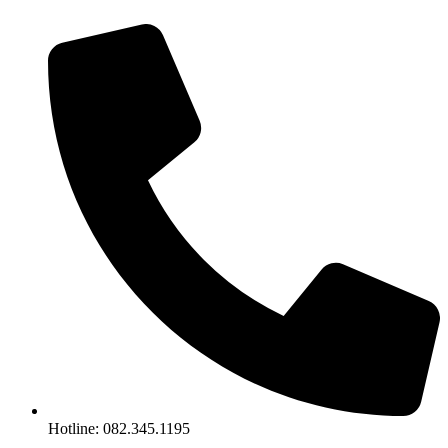
Chuyển
đến
nội
dung
Hotline: 082.345.1195