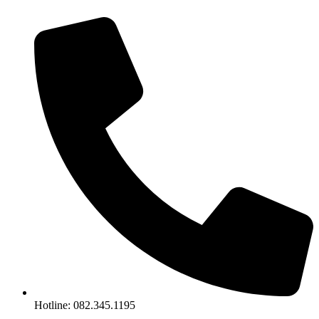
Chuyển
đến
nội
dung
Hotline: 082.345.1195