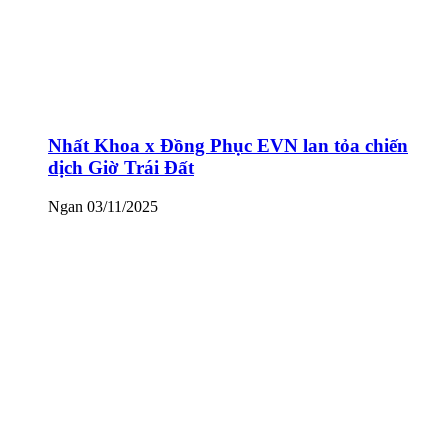
Nhất Khoa x Đồng Phục EVN lan tỏa chiến
dịch Giờ Trái Đất
Ngan
03/11/2025