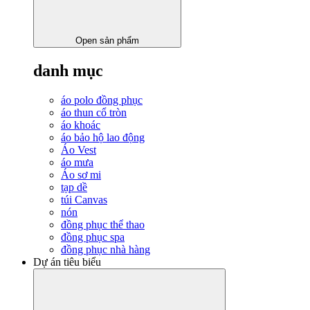
Open sản phẩm
danh mục
áo polo đồng phục
áo thun cổ tròn
áo khoác
áo bảo hộ lao động
Áo Vest
áo mưa
Áo sơ mi
tạp dề
túi Canvas
nón
đồng phục thể thao
đồng phục spa
đồng phục nhà hàng
Dự án tiêu biểu