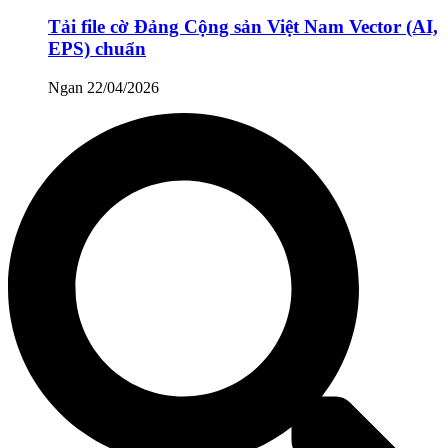
Tải file cờ Đảng Cộng sản Việt Nam Vector (AI,
EPS) chuẩn
Ngan
22/04/2026