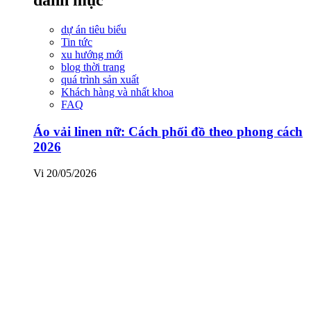
dự án tiêu biểu
Tin tức
xu hướng mới
blog thời trang
quá trình sản xuất
Khách hàng và nhất khoa
FAQ
Áo vải linen nữ: Cách phối đồ theo phong cách
2026
Vi
20/05/2026