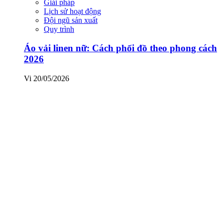
Giải pháp
Lịch sử hoạt động
Đội ngũ sản xuất
Quy trình
Áo vải linen nữ: Cách phối đồ theo phong cách
2026
Vi
20/05/2026