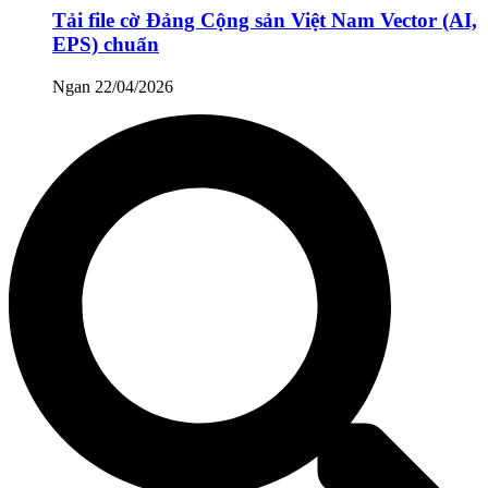
Tải file cờ Đảng Cộng sản Việt Nam Vector (AI,
EPS) chuẩn
Ngan
22/04/2026