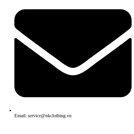
Email: service@nkclothing.vn