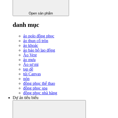
Open sản phẩm
danh mục
áo polo đồng phục
áo thun cổ tròn
áo khoác
áo bảo hộ lao động
Áo Vest
áo mưa
Áo sơ mi
tạp dề
túi Canvas
nón
đồng phục thể thao
đồng phục spa
đồng phục nhà hàng
Dự án tiêu biểu