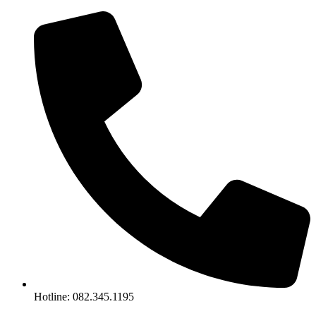
Chuyển
đến
nội
dung
Hotline: 082.345.1195