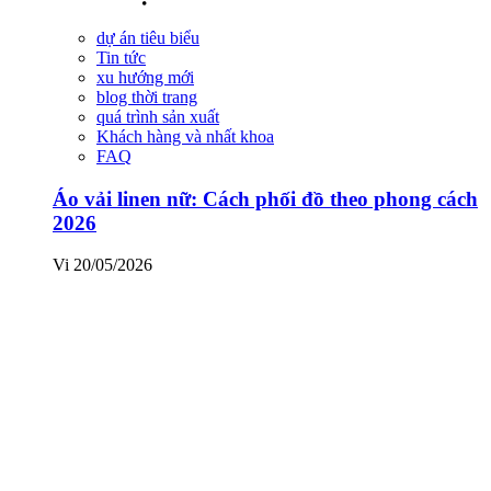
dự án tiêu biểu
Tin tức
xu hướng mới
blog thời trang
quá trình sản xuất
Khách hàng và nhất khoa
FAQ
Áo vải linen nữ: Cách phối đồ theo phong cách
2026
Vi
20/05/2026