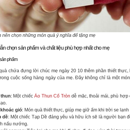
 nên chọn những món quà ý nghĩa để tặng mẹ
n chọn sản phẩm và chất liệu phù hợp nhất cho mẹ
 sản phẩm
uà chứa đựng lời chúc mẹ ngày 20 10 thêm phần thiết thực,
trong cuộc sống hàng ngày của mẹ. Đây không chỉ là một mó
 thun
: Một chiếc
Áo Thun Cổ Tròn
dễ mặc, thoải mái, phù hợp 
dạo.
 khoác gió
: Món quà thiết thực, giúp mẹ giữ ấm khi trời se lạnh
p dề
: Một chiếc Tạp Dề đáng yêu và hữu ích sẽ là người bạn 
ch nấu nướng.