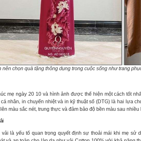
 nên chọn quà tặng thông dụng trong cuộc sống như trang phụ
húc mẹ ngày 20 10 và hình ảnh được thể hiện một cách tốt nhất,
 cá nhân, in chuyển nhiệt và in kỹ thuật số (DTG) là hai lựa 
 lên màu sắc nét, trung thực và đảm bảo độ bền màu sau nhiều l
ải
u vải là yếu tố quan trọng quyết định sự thoải mái khi mẹ sử 
át và an toàn cho làn da như vải Cotton 100% với khả năng thấ