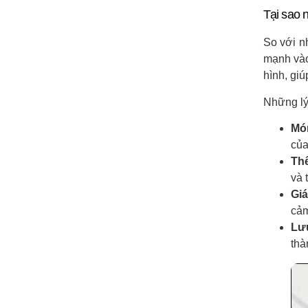
Tại sao 
So với n
mạnh vào
hình, gi
Những lý
Mó
của
Thể
và 
Giá
cảm
Lưu
thà