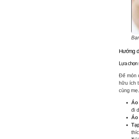
Bạn
Hướng dẫ
Lựa chọn
Để món q
hữu ích 
cùng mẹ.
Áo
đi 
Áo
Tạ
thí