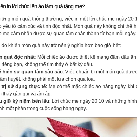
nên in lời chúc lên áo làm quà tặng mẹ?
hững món quà thông thường, việc in một lời chúc mẹ ngày 20 10 
 yếu tố cảm xúc và tính độc nhất. Món quà này không chỉ thể h
úp mẹ cảm nhận được sự quan tâm chân thành từ bạn mỗi ngày.
 do khiến món quà này trở nên ý nghĩa hơn bao giờ hết:
n quà độc nhất
: Mỗi chiếc áo được thiết kế mang đậm dấu ấn
 riêng bạn, không thể tìm thấy ở bất kỳ đâu.
 hiện sự quan tâm sâu sắc
: Việc chuẩn bị một món quà được
tâm huyết, không phải một lựa chọn qua loa.
 trị sử dụng thực tế
: Mẹ có thể mặc chiếc áo hàng ngày, khi 
 thấy gần gũi và ấm áp.
 giữ kỷ niệm bền lâu
: Lời chúc mẹ ngày 20 10 và những hình
nh một phần trong cuộc sống hàng ngày.