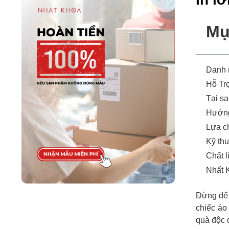
Mụ
Danh
Hỗ Tr
Tại sa
Hướng
Lựa c
Kỹ thu
Chất l
Nhất K
Đừng để 
chiếc áo
quà độc đ