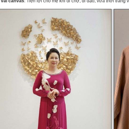
 vải canvas
: Tiện lợi cho mẹ khi đi chợ, đi dạo, vừa thời trang