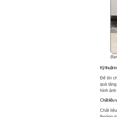
Bạn
Kỹ thuật in
Để lời c
quà tặng
hình ảnh
Chất liệu v
Chất liệ
thoáng m