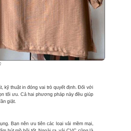
c
 kỹ thuật in đóng vai trò quyết định. Đối với
chọn tối ưu. Cả hai phương pháp này đều giúp
ần giặt.
dụng. Bạn nên ưu tiên các loại vải mềm mại,
m hút mồ hôi tốt. Ngoài ra, vải CVC cũng là