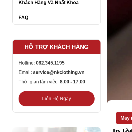
Khách Hàng Và Nhất Khoa
FAQ
HỖ TRỢ KHÁCH HÀNG
Hotline:
082.345.1195
Email:
service@nkclothing.vn
Thời gian làm việc:
8:00 - 17:00
Liên Hệ Ngay
May 
In l