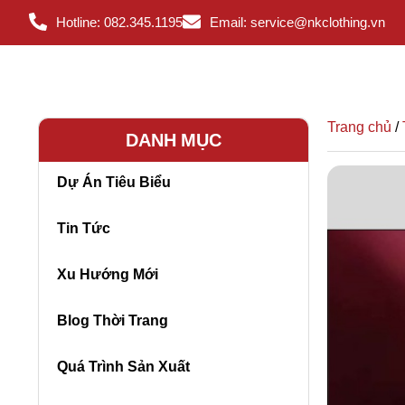
Hotline: 082.345.1195
Email: service@nkclothing.vn
Trang chủ
/
DANH MỤC
Dự Án Tiêu Biểu
Tin Tức
Xu Hướng Mới
Blog Thời Trang
Quá Trình Sản Xuất