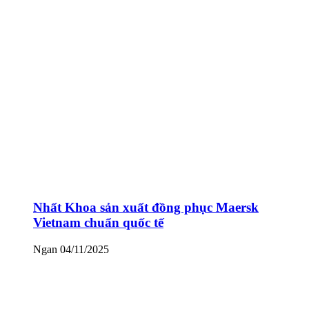
Nhất Khoa sản xuất đồng phục Maersk
Vietnam chuẩn quốc tế
Ngan
04/11/2025