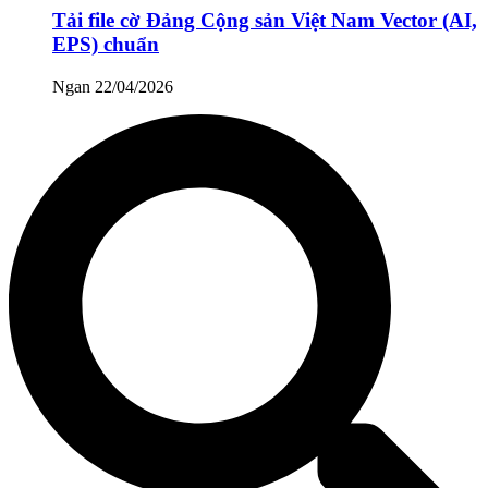
Tải file cờ Đảng Cộng sản Việt Nam Vector (AI,
EPS) chuẩn
Ngan
22/04/2026