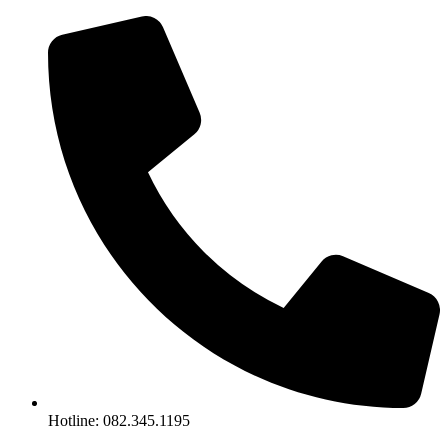
Chuyển
đến
nội
dung
Hotline: 082.345.1195