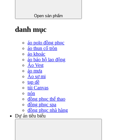
Open sản phẩm
danh mục
áo polo đồng phục
áo thun cổ tròn
áo khoác
áo bảo hộ lao động
Áo Vest
áo mưa
Áo sơ mi
tạp dề
túi Canvas
nón
đồng phục thể thao
đồng phục spa
đồng phục nhà hàng
Dự án tiêu biểu