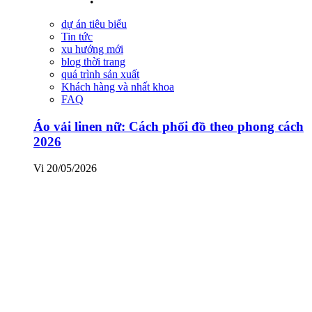
dự án tiêu biểu
Tin tức
xu hướng mới
blog thời trang
quá trình sản xuất
Khách hàng và nhất khoa
FAQ
Áo vải linen nữ: Cách phối đồ theo phong cách
2026
Vi
20/05/2026