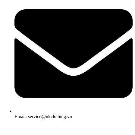
Email: service@nkclothing.vn