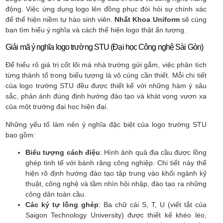
động. Việc ứng dụng logo lên đồng phục đòi hỏi sự chính xác
để thể hiện niềm tự hào sinh viên.
Nhất Khoa Uniform
sẽ cùng
bạn tìm hiểu ý nghĩa và cách thể hiện logo thật ấn tượng.
Giải mã ý nghĩa logo trường STU (Đại học Công nghệ Sài Gòn)
Để hiểu rõ giá trị cốt lõi mà nhà trường gửi gắm, việc phân tích
từng thành tố trong biểu tượng là vô cùng cần thiết. Mỗi chi tiết
của logo trường STU đều được thiết kế với những hàm ý sâu
sắc, phản ánh đúng định hướng đào tạo và khát vọng vươn xa
của một trường đại học hiện đại.
Những yếu tố làm nên ý nghĩa đặc biệt của logo trường STU
bao gồm:
Biểu tượng cách điệu
: Hình ảnh quả địa cầu được lồng
ghép tinh tế với bánh răng công nghiệp. Chi tiết này thể
hiện rõ định hướng đào tạo tập trung vào khối ngành kỹ
thuật, công nghệ và tầm nhìn hội nhập, đào tạo ra những
công dân toàn cầu.
Các ký tự lồng ghép
: Ba chữ cái S, T, U (viết tắt của
Saigon Technology University) được thiết kế khéo léo,