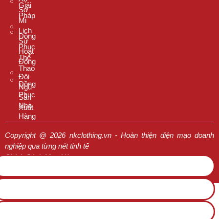
Giải
Sơ
Pháp
Mi
Lịch
Đồng
Sử
Phục
Hoạt
Thể
Động
Thao
Đội
Đồng
Ngũ
Phục
Sản
Nhà
Xuất
Hàng
Copyright @ 2026 nkclothing.vn - Hoàn thiện diện mạo doanh
nghiệp qua từng nét tinh tế
Chính Sách Mua Hàng