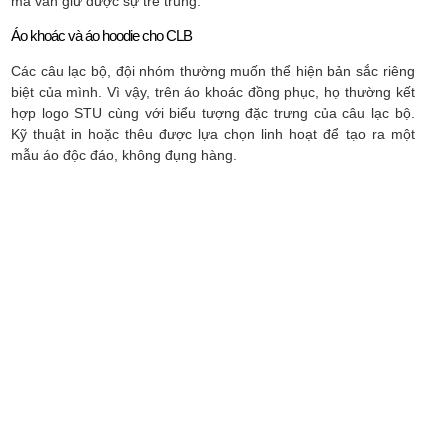
mà vẫn giữ được sự trẻ trung.
Áo khoác và áo hoodie cho CLB
Các câu lạc bộ, đội nhóm thường muốn thể hiện bản sắc riêng
biệt của mình. Vì vậy, trên áo khoác đồng phục, họ thường kết
hợp logo STU cùng với biểu tượng đặc trưng của câu lạc bộ.
Kỹ thuật in hoặc thêu được lựa chọn linh hoạt để tạo ra một
mẫu áo độc đáo, không đụng hàng.