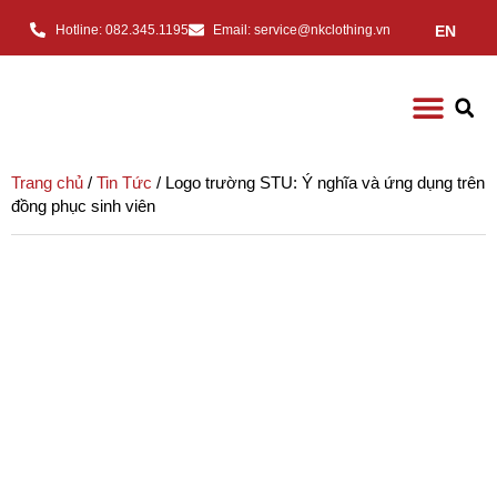
EN
Hotline: 082.345.1195
Email: service@nkclothing.vn
Trang chủ
/
Tin Tức
/ Logo trường STU: Ý nghĩa và ứng dụng trên
đồng phục sinh viên