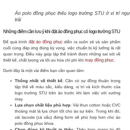
Áo polo đồng phục thêu logo trường STU ở vị trí ngự
trái
Những điểm cần lưu ý khi đặt áo đồng phục có logo trường STU
đặt áo đồng phục
Để quá trình
diễn ra suôn sẻ và sản phẩm
cuối cùng đáp ứng đúng kỳ vọng, việc chuẩn bị kỹ lưỡng là rất
quan trọng. Điều này giúp tập thể tránh được những sai sót về
may đồng phục
thiết kế, chất lượng và tối ưu hóa chi phí khi
.
Dưới đây là một vài điểm bạn cần quan tâm:
Thống nhất về thiết kế
: Cần có sự đồng thuận trong
tập thể về màu sắc, kiểu dáng, vị trí và kích thước của
logo trường STU trên áo trước khi làm việc với xưởng
may.
Lựa chọn chất liệu phù hợp
: Vải thun cotton hoặc CVC
thoáng mát là lựa chọn tốt cho áo sự kiện. Trong khi đó,
vải lacoste (cá sấu) đứng form sẽ phù hợp hơn cho áo
polo đồng phục khoa.
Chọn đúng kỹ thuật in thêu
: Thêu logo mang lại độ