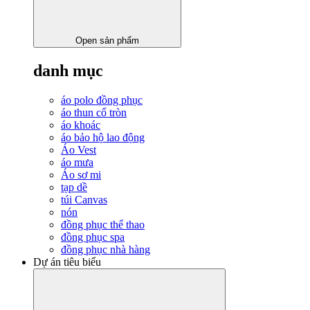
Open sản phẩm
danh mục
áo polo đồng phục
áo thun cổ tròn
áo khoác
áo bảo hộ lao động
Áo Vest
áo mưa
Áo sơ mi
tạp dề
túi Canvas
nón
đồng phục thể thao
đồng phục spa
đồng phục nhà hàng
Dự án tiêu biểu