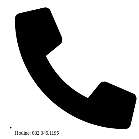
Chuyển
đến
nội
dung
Hotline: 082.345.1195