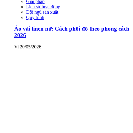
Giải pháp
Lịch sử hoạt động
Đội ngũ sản xuất
Quy trình
Áo vải linen nữ: Cách phối đồ theo phong cách
2026
Vi
20/05/2026