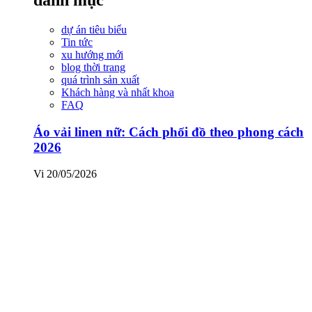
dự án tiêu biểu
Tin tức
xu hướng mới
blog thời trang
quá trình sản xuất
Khách hàng và nhất khoa
FAQ
Áo vải linen nữ: Cách phối đồ theo phong cách
2026
Vi
20/05/2026