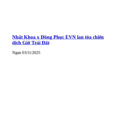
Nhất Khoa x Đồng Phục EVN lan tỏa chiến
dịch Giờ Trái Đất
Ngan
03/11/2025