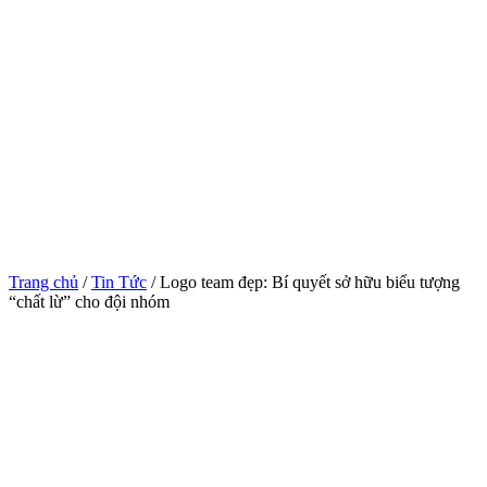
Trang chủ
/
Tin Tức
/ Logo team đẹp: Bí quyết sở hữu biểu tượng
“chất lừ” cho đội nhóm