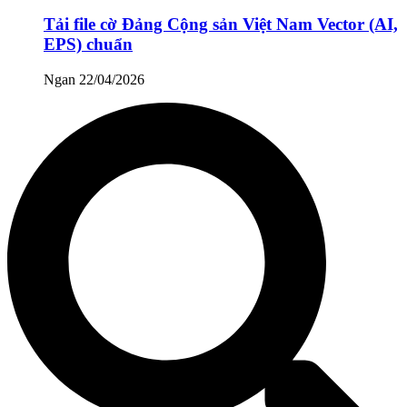
Tải file cờ Đảng Cộng sản Việt Nam Vector (AI,
EPS) chuẩn
Ngan
22/04/2026