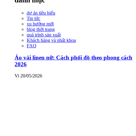
dự án tiêu biểu
Tin tức
xu hướng mới
blog thời trang
quá trình sản xuất
Khách hàng và nhất khoa
FAQ
Áo vải linen nữ: Cách phối đồ theo phong cách
2026
Vi
20/05/2026