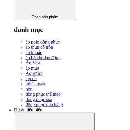
Open sản phẩm
danh mục
áo polo đồng phục
áo thun cổ tròn
áo khoác
áo bảo hộ lao động
Áo Vest
áo mưa
Áo sơ mi
tạp dề
túi Canvas
nón
đồng phục thể thao
đồng phục spa
đồng phục nhà hàng
Dự án tiêu biểu