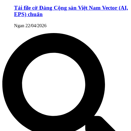
Tải file cờ Đảng Cộng sản Việt Nam Vector (AI,
EPS) chuẩn
Ngan
22/04/2026