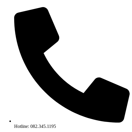
Chuyển
đến
nội
dung
Hotline: 082.345.1195