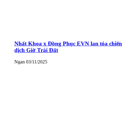
Nhất Khoa x Đồng Phục EVN lan tỏa chiến
dịch Giờ Trái Đất
Ngan
03/11/2025