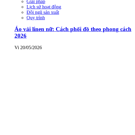
Giải pháp
Lịch sử hoạt động
Đội ngũ sản xuất
Quy trình
Áo vải linen nữ: Cách phối đồ theo phong cách
2026
Vi
20/05/2026