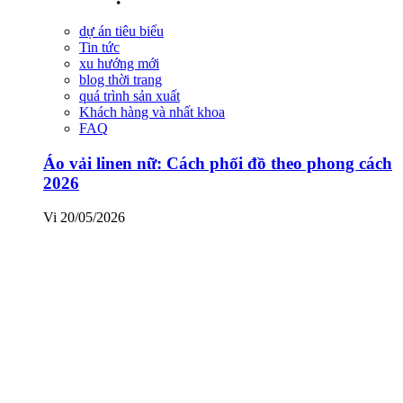
dự án tiêu biểu
Tin tức
xu hướng mới
blog thời trang
quá trình sản xuất
Khách hàng và nhất khoa
FAQ
Áo vải linen nữ: Cách phối đồ theo phong cách
2026
Vi
20/05/2026