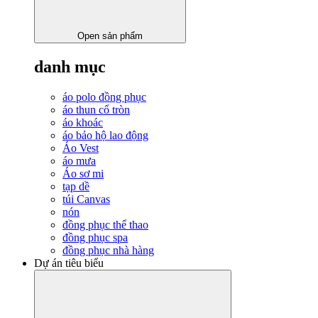
Open sản phẩm
danh mục
áo polo đồng phục
áo thun cổ tròn
áo khoác
áo bảo hộ lao động
Áo Vest
áo mưa
Áo sơ mi
tạp dề
túi Canvas
nón
đồng phục thể thao
đồng phục spa
đồng phục nhà hàng
Dự án tiêu biểu