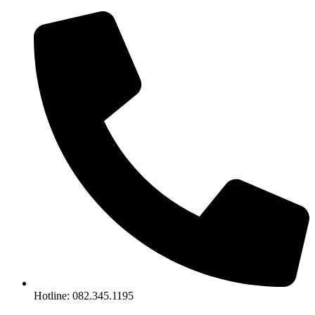
Chuyển
đến
nội
dung
Hotline: 082.345.1195