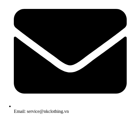
Email: service@nkclothing.vn