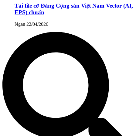
Tải file cờ Đảng Cộng sản Việt Nam Vector (AI,
EPS) chuẩn
Ngan
22/04/2026