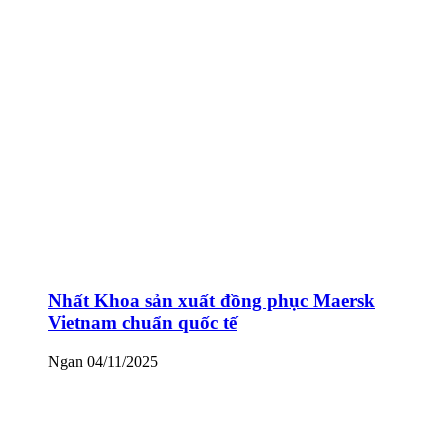
Nhất Khoa sản xuất đồng phục Maersk
Vietnam chuẩn quốc tế
Ngan
04/11/2025