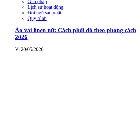
Giải pháp
Lịch sử hoạt động
Đội ngũ sản xuất
Quy trình
Áo vải linen nữ: Cách phối đồ theo phong cách
2026
Vi
20/05/2026