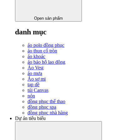
Open sản phẩm
danh mục
áo polo đồng phục
áo thun cổ tròn
áo khoác
áo bảo hộ lao động
Áo Vest
áo mưa
Áo sơ mi
tạp dề
túi Canvas
nón
đồng phục thể thao
đồng phục spa
đồng phục nhà hàng
Dự án tiêu biểu