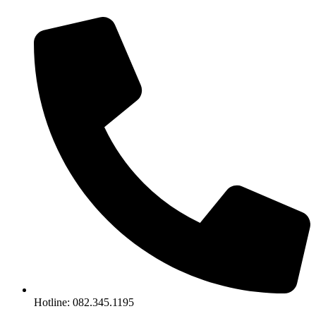
Chuyển
đến
nội
dung
Hotline: 082.345.1195