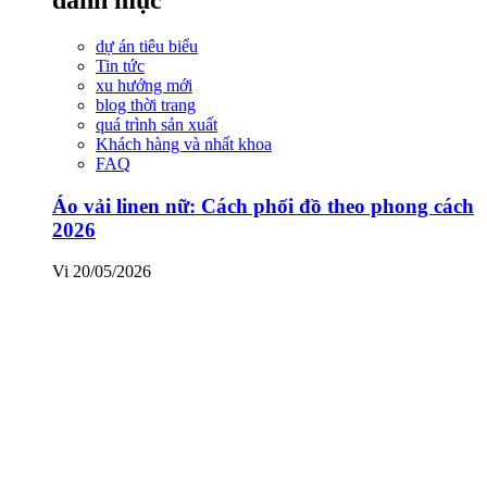
dự án tiêu biểu
Tin tức
xu hướng mới
blog thời trang
quá trình sản xuất
Khách hàng và nhất khoa
FAQ
Áo vải linen nữ: Cách phối đồ theo phong cách
2026
Vi
20/05/2026