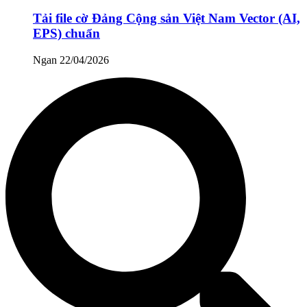
Tải file cờ Đảng Cộng sản Việt Nam Vector (AI,
EPS) chuẩn
Ngan
22/04/2026