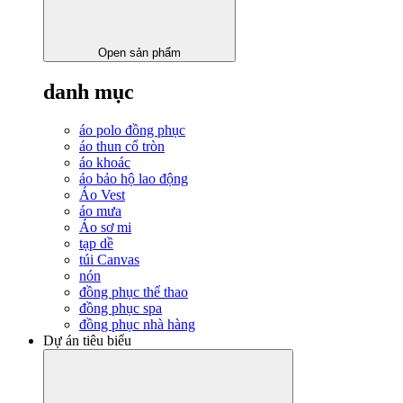
Open sản phẩm
danh mục
áo polo đồng phục
áo thun cổ tròn
áo khoác
áo bảo hộ lao động
Áo Vest
áo mưa
Áo sơ mi
tạp dề
túi Canvas
nón
đồng phục thể thao
đồng phục spa
đồng phục nhà hàng
Dự án tiêu biểu