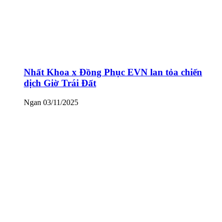
Nhất Khoa x Đồng Phục EVN lan tỏa chiến
dịch Giờ Trái Đất
Ngan
03/11/2025