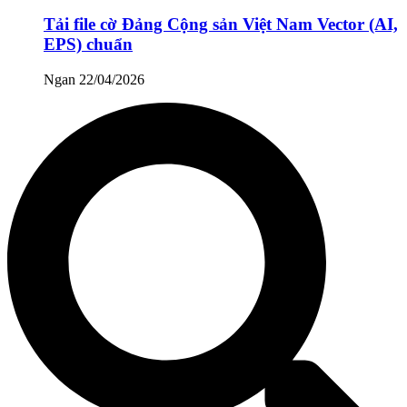
Tải file cờ Đảng Cộng sản Việt Nam Vector (AI,
EPS) chuẩn
Ngan
22/04/2026