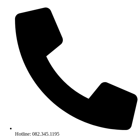
Chuyển
đến
nội
dung
Hotline: 082.345.1195