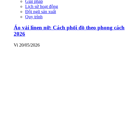
Giải pháp
Lịch sử hoạt động
Đội ngũ sản xuất
Quy trình
Áo vải linen nữ: Cách phối đồ theo phong cách
2026
Vi
20/05/2026