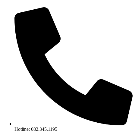
Chuyển
đến
nội
dung
Hotline: 082.345.1195