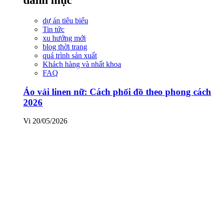
dự án tiêu biểu
Tin tức
xu hướng mới
blog thời trang
quá trình sản xuất
Khách hàng và nhất khoa
FAQ
Áo vải linen nữ: Cách phối đồ theo phong cách
2026
Vi
20/05/2026