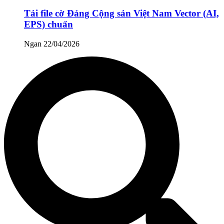
Tải file cờ Đảng Cộng sản Việt Nam Vector (AI,
EPS) chuẩn
Ngan
22/04/2026