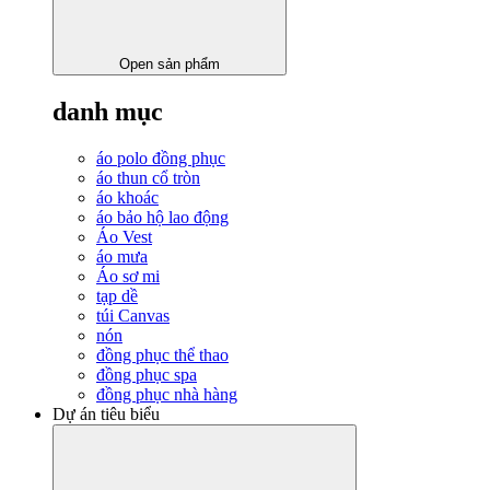
Open sản phẩm
danh mục
áo polo đồng phục
áo thun cổ tròn
áo khoác
áo bảo hộ lao động
Áo Vest
áo mưa
Áo sơ mi
tạp dề
túi Canvas
nón
đồng phục thể thao
đồng phục spa
đồng phục nhà hàng
Dự án tiêu biểu