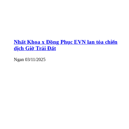
Nhất Khoa x Đồng Phục EVN lan tỏa chiến
dịch Giờ Trái Đất
Ngan
03/11/2025