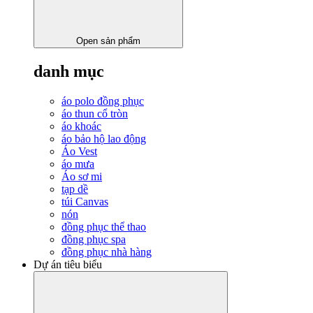
Open sản phẩm
danh mục
áo polo đồng phục
áo thun cổ tròn
áo khoác
áo bảo hộ lao động
Áo Vest
áo mưa
Áo sơ mi
tạp dề
túi Canvas
nón
đồng phục thể thao
đồng phục spa
đồng phục nhà hàng
Dự án tiêu biểu