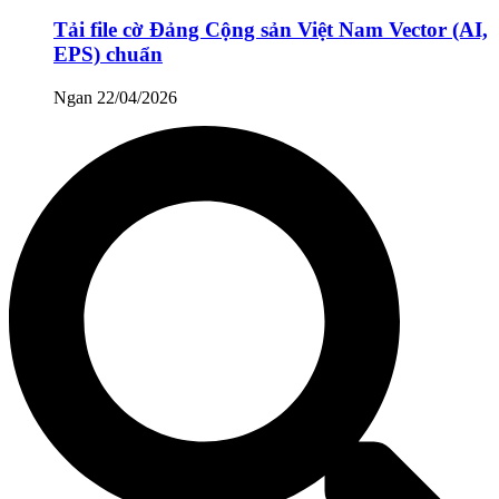
Tải file cờ Đảng Cộng sản Việt Nam Vector (AI,
EPS) chuẩn
Ngan
22/04/2026