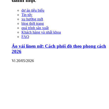
dự án tiêu biểu
Tin tức
xu hướng mới
blog thời trang
quá trình sản xuất
Khách hàng và nhất khoa
FAQ
Áo vải linen nữ: Cách phối đồ theo phong cách
2026
Vi
20/05/2026