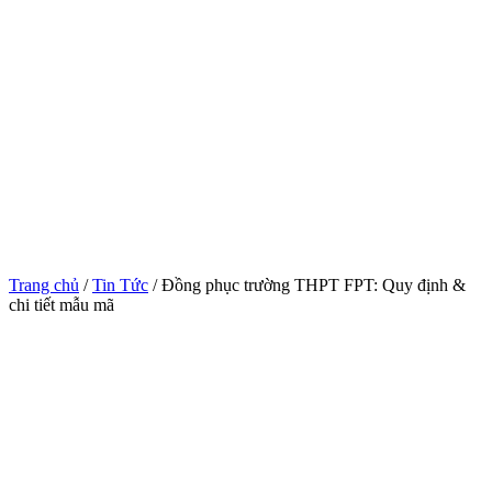
Trang chủ
/
Tin Tức
/ Đồng phục trường THPT FPT: Quy định &
chi tiết mẫu mã