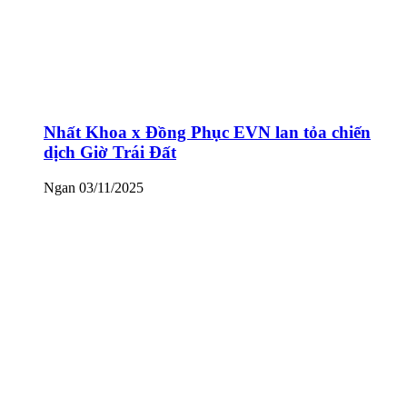
Nhất Khoa x Đồng Phục EVN lan tỏa chiến
dịch Giờ Trái Đất
Ngan
03/11/2025