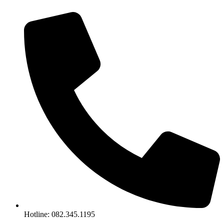
Chuyển
đến
nội
dung
Hotline: 082.345.1195