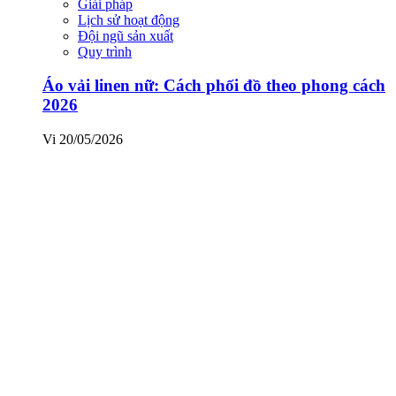
Giải pháp
Lịch sử hoạt động
Đội ngũ sản xuất
Quy trình
Áo vải linen nữ: Cách phối đồ theo phong cách
2026
Vi
20/05/2026