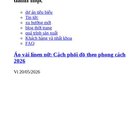
dự án tiêu biểu
Tin tức
xu hướng mới
blog thời trang
quá trình sản xuất
Khách hàng và nhất khoa
FAQ
Áo vải linen nữ: Cách phối đồ theo phong cách
2026
Vi
20/05/2026