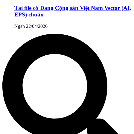
Tải file cờ Đảng Cộng sản Việt Nam Vector (AI,
EPS) chuẩn
Ngan
22/04/2026