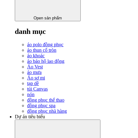
Open sản phẩm
danh mục
áo polo đồng phục
áo thun cổ tròn
áo khoác
áo bảo hộ lao động
Áo Vest
áo mưa
Áo sơ mi
tạp dề
túi Canvas
nón
đồng phục thể thao
đồng phục spa
đồng phục nhà hàng
Dự án tiêu biểu