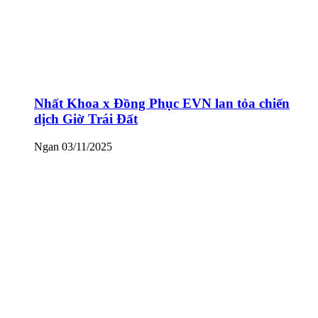
Nhất Khoa x Đồng Phục EVN lan tỏa chiến
dịch Giờ Trái Đất
Ngan
03/11/2025