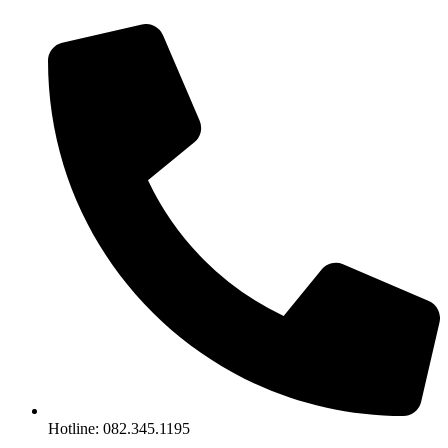
Chuyển
đến
nội
dung
Hotline: 082.345.1195