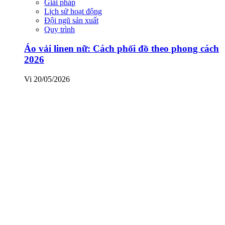
Giải pháp
Lịch sử hoạt động
Đội ngũ sản xuất
Quy trình
Áo vải linen nữ: Cách phối đồ theo phong cách
2026
Vi
20/05/2026