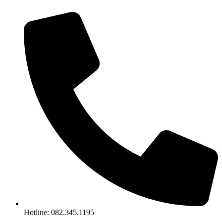
Chuyển
đến
nội
dung
Hotline: 082.345.1195