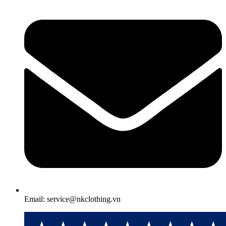
Email: service@nkclothing.vn