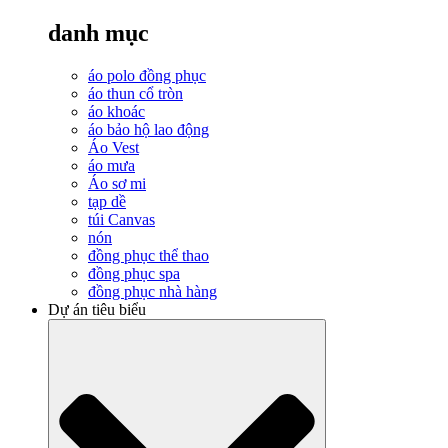
danh mục
áo polo đồng phục
áo thun cổ tròn
áo khoác
áo bảo hộ lao động
Áo Vest
áo mưa
Áo sơ mi
tạp dề
túi Canvas
nón
đồng phục thể thao
đồng phục spa
đồng phục nhà hàng
Dự án tiêu biểu