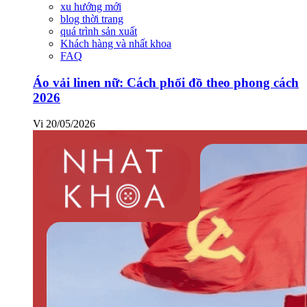
xu hướng mới
blog thời trang
quá trình sản xuất
Khách hàng và nhất khoa
FAQ
Áo vải linen nữ: Cách phối đồ theo phong cách
2026
Vi
20/05/2026