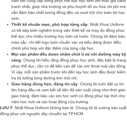
cam kết cung cấp đồng phục thể dục học sinh với mức giá cạnh
tranh nhất, giúp nhà trường và phụ huynh tối ưu hóa chi phí mà
vẫn đảm bảo chất lượng đồng đều và vượt trội cho toàn bộ học
sinh.
Thiết kế chuẩn mực, phù hợp từng cấp
: Nhất Khoa Uniform
có bề dày kinh nghiệm trong việc thiết kế và may đo đồng phục
thể dục cho nhiều trường học trên cả nước. Chúng tôi đảm bảo
màu sắc, chi tiết logo luôn chuẩn xác và kiểu dáng được điều
chỉnh phù hợp với đặc điểm của từng cấp học.
Mọi sản phẩm đều được chăm chút tỉ mỉ với đường may kỹ
càng
: Chúng tôi hiểu rằng đồng phục học sinh, đặc biệt là trang
phục thể dục, cần có độ bền cao để các em thoải mái vận động.
Vì vậy, mỗi sản phẩm trước khi đến tay học sinh đều được kiểm
tra kỹ lưỡng từng đường kim mũi chỉ.
Giao hàng đúng hẹn, đáng tin cậy
: Chúng tôi luôn đặt uy tín
lên hàng đầu và cam kết về tiến độ sản xuất cũng như thời gian
giao hàng, đảm bảo các em học sinh có đồng phục kịp thời cho
năm học mới và các hoạt động của trường.
LƯU Ý
: Nhất Khoa Uniform không bán lẻ. Chúng tôi là xưởng sản xuất
đồng phục với nguyên dây chuyền tại TP.HCM.