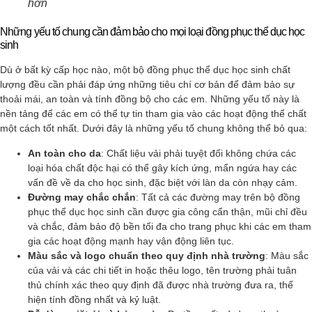
hơn
Những yếu tố chung cần đảm bảo cho mọi loại đồng phục thể dục học
sinh
Dù ở bất kỳ cấp học nào, một bộ đồng phục thể dục học sinh chất
lượng đều cần phải đáp ứng những tiêu chí cơ bản để đảm bảo sự
thoải mái, an toàn và tính đồng bộ cho các em. Những yếu tố này là
nền tảng để các em có thể tự tin tham gia vào các hoạt động thể chất
một cách tốt nhất. Dưới đây là những yếu tố chung không thể bỏ qua:
An toàn cho da
: Chất liệu vải phải tuyệt đối không chứa các
loại hóa chất độc hại có thể gây kích ứng, mẩn ngứa hay các
vấn đề về da cho học sinh, đặc biệt với làn da còn nhạy cảm.
Đường may chắc chắn
: Tất cả các đường may trên bộ đồng
phục thể dục học sinh cần được gia công cẩn thận, mũi chỉ đều
và chắc, đảm bảo độ bền tối đa cho trang phục khi các em tham
gia các hoạt động mạnh hay vận động liên tục.
Màu sắc và logo chuẩn theo quy định nhà trường
: Màu sắc
của vải và các chi tiết in hoặc thêu logo, tên trường phải tuân
thủ chính xác theo quy định đã được nhà trường đưa ra, thể
hiện tính đồng nhất và kỷ luật.