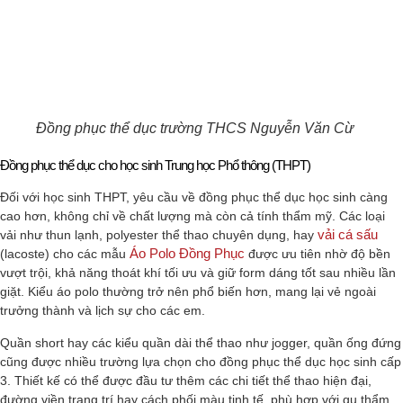
Đồng phục thể dục trường THCS Nguyễn Văn Cừ
Đồng phục thể dục cho học sinh Trung học Phổ thông (THPT)
Đối với học sinh THPT, yêu cầu về đồng phục thể dục học sinh càng
cao hơn, không chỉ về chất lượng mà còn cả tính thẩm mỹ. Các loại
vải cá sấu
vải như thun lạnh, polyester thể thao chuyên dụng, hay
Áo Polo Đồng Phục
(lacoste) cho các mẫu
được ưu tiên nhờ độ bền
vượt trội, khả năng thoát khí tối ưu và giữ form dáng tốt sau nhiều lần
giặt. Kiểu áo polo thường trở nên phổ biến hơn, mang lại vẻ ngoài
trưởng thành và lịch sự cho các em.
Quần short hay các kiểu quần dài thể thao như jogger, quần ống đứng
cũng được nhiều trường lựa chọn cho đồng phục thể dục học sinh cấp
3. Thiết kế có thể được đầu tư thêm các chi tiết thể thao hiện đại,
đường viền trang trí hay cách phối màu tinh tế, phù hợp với gu thẩm