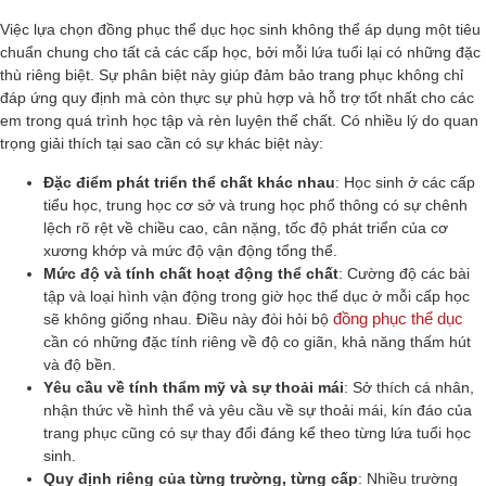
Việc lựa chọn đồng phục thể dục học sinh không thể áp dụng một tiêu
chuẩn chung cho tất cả các cấp học, bởi mỗi lứa tuổi lại có những đặc
thù riêng biệt. Sự phân biệt này giúp đảm bảo trang phục không chỉ
đáp ứng quy định mà còn thực sự phù hợp và hỗ trợ tốt nhất cho các
em trong quá trình học tập và rèn luyện thể chất. Có nhiều lý do quan
trọng giải thích tại sao cần có sự khác biệt này:
Đặc điểm phát triển thể chất khác nhau
: Học sinh ở các cấp
tiểu học, trung học cơ sở và trung học phổ thông có sự chênh
lệch rõ rệt về chiều cao, cân nặng, tốc độ phát triển của cơ
xương khớp và mức độ vận động tổng thể.
Mức độ và tính chất hoạt động thể chất
: Cường độ các bài
tập và loại hình vận động trong giờ học thể dục ở mỗi cấp học
đồng phục thể dục
sẽ không giống nhau. Điều này đòi hỏi bộ
cần có những đặc tính riêng về độ co giãn, khả năng thấm hút
và độ bền.
Yêu cầu về tính thẩm mỹ và sự thoải mái
: Sở thích cá nhân,
nhận thức về hình thể và yêu cầu về sự thoải mái, kín đáo của
trang phục cũng có sự thay đổi đáng kể theo từng lứa tuổi học
sinh.
Quy định riêng của từng trường, từng cấp
: Nhiều trường