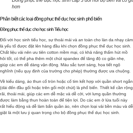
Đồng phục thể dục học sinh cấp 3 đòi hỏi độ bền và co giã
hơn
Phân biệt các loại đồng phục thể dục học sinh phổ biến
Đồng phục thể dục cho học sinh Tiểu học
Đối với học sinh tiểu học, sự thoải mái và an toàn cho làn da nhạy cảm
là yếu tố được đặt lên hàng đầu khi chọn đồng phục thể dục học sinh.
Chất liệu vải nên ưu tiên cotton mềm mại, có khả năng thấm hút mồ
hôi tốt, có thể pha thêm một chút spandex để tăng độ co giãn nhẹ,
giúp các em dễ dàng vận động. Màu sắc tươi sáng, họa tiết ngộ
nghĩnh (nếu quy định của trường cho phép) thường được ưa chuộng.
Về kiểu dáng, áo thun cổ tròn hoặc cổ tim kết hợp với quần short ngắn
(dài đến đầu gối hoặc trên gối một chút) là phổ biến. Thiết kế cần rộng
rãi, thoải mái, giúp các em dễ mặc và dễ cởi, với lưng quần thường
được làm bằng thun hoàn toàn để tiện lợi. Do các em ở lứa tuổi này
rất hiếu động và dễ làm bẩn quần áo, nên chọn loại vải bền màu và dễ
giặt là một lưu ý quan trọng cho bộ đồng phục thể dục học sinh.