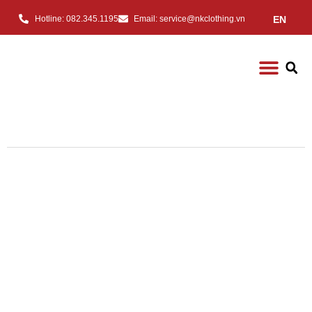
EN
Hotline: 082.345.1195
Email: service@nkclothing.vn