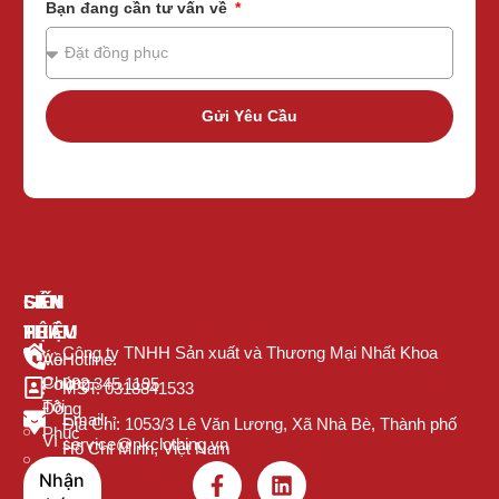
Bạn đang cần tư vấn về
Gửi Yêu Cầu
GIỚI
SẢN
LIÊN
THIỆU
PHẨM
HỆ
Công ty TNHH Sản xuất và Thương Mại Nhất Khoa
Về
Áo
Hotline:
Chúng
Polo
082.345.1195
MST: 0318841533
Tôi
Đồng
Email:
Địa Chỉ: 1053/3 Lê Văn Lương, Xã Nhà Bè, Thành phố
Phục
Vì
service@nkclothing.vn
Hồ Chí Minh, Việt Nam
Sao
Áo
Nhận
Nên
Thun