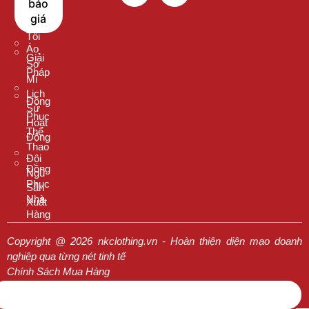
báo
Chọn
Cổ
giá
Chúng
Tròn
Tôi
Áo
Giải
Sơ
Pháp
Mi
Lịch
Đồng
Sử
Phục
Hoạt
Thể
Động
Thao
Đội
Đồng
Ngũ
Phục
Sản
Nhà
Xuất
Hàng
Copyright @ 2026 nkclothing.vn - Hoàn thiện diện mạo doanh
nghiệp qua từng nét tinh tế
Chính Sách Mua Hàng