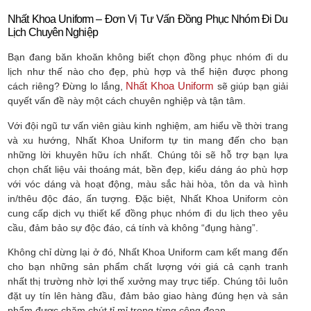
Nhất Khoa Uniform – Đơn Vị Tư Vấn Đồng Phục Nhóm Đi Du
Lịch Chuyên Nghiệp
Bạn đang băn khoăn không biết chọn đồng phục nhóm đi du
lịch như thế nào cho đẹp, phù hợp và thể hiện được phong
Nhất Khoa Uniform
cách riêng? Đừng lo lắng,
sẽ giúp bạn giải
quyết vấn đề này một cách chuyên nghiệp và tận tâm.
Với đội ngũ tư vấn viên giàu kinh nghiệm, am hiểu về thời trang
và xu hướng, Nhất Khoa Uniform tự tin mang đến cho bạn
những lời khuyên hữu ích nhất. Chúng tôi sẽ hỗ trợ bạn lựa
chọn chất liệu vải thoáng mát, bền đẹp, kiểu dáng áo phù hợp
với vóc dáng và hoạt động, màu sắc hài hòa, tôn da và hình
in/thêu độc đáo, ấn tượng. Đặc biệt, Nhất Khoa Uniform còn
cung cấp dịch vụ thiết kế đồng phục nhóm đi du lịch theo yêu
cầu, đảm bảo sự độc đáo, cá tính và không “đụng hàng”.
Không chỉ dừng lại ở đó, Nhất Khoa Uniform cam kết mang đến
cho bạn những sản phẩm chất lượng với giá cả cạnh tranh
nhất thị trường nhờ lợi thế xưởng may trực tiếp. Chúng tôi luôn
đặt uy tín lên hàng đầu, đảm bảo giao hàng đúng hẹn và sản
phẩm được chăm chút tỉ mỉ trong từng công đoạn.