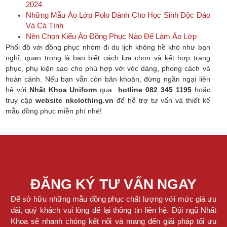
2024
Những Mẫu Áo Lớp Polo Dành Cho Học Sinh Độc Đáo
Và Cá Tính
Nên Chọn Kiểu Áo Đồng Phục Nào Để Làm Áo Lớp
Phối đồ với đồng phục nhóm đi du lịch không hề khó như bạn
nghĩ, quan trọng là bạn biết cách lựa chọn và kết hợp trang
phục, phụ kiện sao cho phù hợp với vóc dáng, phong cách và
hoàn cảnh. Nếu bạn vẫn còn băn khoăn, đừng ngần ngại liên
hệ với
Nhất Khoa Uniform
qua
hotline 082 345 1195
hoặc
truy cập
website nkclothing.vn
để hỗ trợ tư vấn và thiết kế
mẫu đồng phục miễn phí nhé!
ĐĂNG KÝ TƯ VẤN NGAY
Để sở hữu những mẫu đồng phục chất lượng với mức giá ưu
đãi, quý khách vui lòng để lại thông tin liên hệ. Đội ngũ Nhất
Khoa sẽ nhanh chóng kết nối và mang đến giải pháp tối ưu