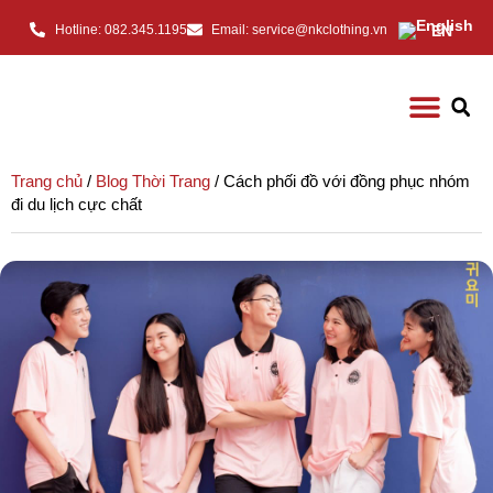
EN
Hotline: 082.345.1195
Email: service@nkclothing.vn
Trang chủ
/
Blog Thời Trang
/ Cách phối đồ với đồng phục nhóm
đi du lịch cực chất