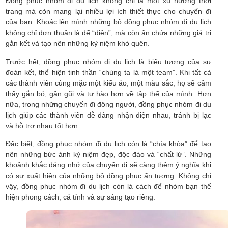
Đồng phục nhóm đi du lịch không chỉ là một xu hướng thời
trang mà còn mang lại nhiều lợi ích thiết thực cho chuyến đi
của bạn. Khoác lên mình những bộ đồng phục nhóm đi du lịch
không chỉ đơn thuần là để “diện”, mà còn ẩn chứa những giá trị
gắn kết và tạo nên những kỷ niệm khó quên.
Trước hết, đồng phục nhóm đi du lịch là biểu tượng của sự
đoàn kết, thể hiện tinh thần “chúng ta là một team”. Khi tất cả
các thành viên cùng mặc một kiểu áo, một màu sắc, họ sẽ cảm
thấy gắn bó, gần gũi và tự hào hơn về tập thể của mình. Hơn
nữa, trong những chuyến đi đông người, đồng phục nhóm đi du
lịch giúp các thành viên dễ dàng nhận diện nhau, tránh bị lạc
và hỗ trợ nhau tốt hơn.
Đặc biệt, đồng phục nhóm đi du lịch còn là “chìa khóa” để tạo
nên những bức ảnh kỷ niệm đẹp, độc đáo và “chất lừ”. Những
khoảnh khắc đáng nhớ của chuyến đi sẽ càng thêm ý nghĩa khi
có sự xuất hiện của những bộ đồng phục ấn tượng. Không chỉ
vậy, đồng phục nhóm đi du lịch còn là cách để nhóm bạn thể
hiện phong cách, cá tính và sự sáng tạo riêng.