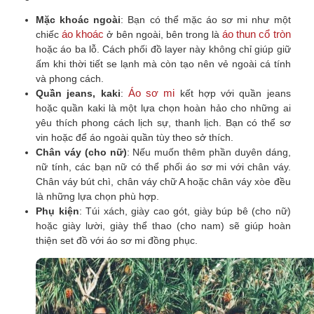
Mặc khoác ngoài
: Bạn có thể mặc áo sơ mi như một
áo khoác
áo thun cổ tròn
chiếc
ở bên ngoài, bên trong là
hoặc áo ba lỗ. Cách phối đồ layer này không chỉ giúp giữ
ấm khi thời tiết se lạnh mà còn tạo nên vẻ ngoài cá tính
và phong cách.
Áo sơ mi
Quần jeans, kaki
:
kết hợp với quần jeans
hoặc quần kaki là một lựa chọn hoàn hảo cho những ai
yêu thích phong cách lịch sự, thanh lịch. Bạn có thể sơ
vin hoặc để áo ngoài quần tùy theo sở thích.
Chân váy (cho nữ)
: Nếu muốn thêm phần duyên dáng,
nữ tính, các bạn nữ có thể phối áo sơ mi với chân váy.
Chân váy bút chì, chân váy chữ A hoặc chân váy xòe đều
là những lựa chọn phù hợp.
Phụ kiện
: Túi xách, giày cao gót, giày búp bê (cho nữ)
hoặc giày lười, giày thể thao (cho nam) sẽ giúp hoàn
thiện set đồ với áo sơ mi đồng phục.