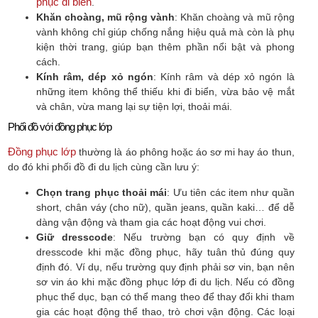
phục đi biển
.
Khăn choàng, mũ rộng vành
: Khăn choàng và mũ rộng
vành không chỉ giúp chống nắng hiệu quả mà còn là phụ
kiện thời trang, giúp bạn thêm phần nổi bật và phong
cách.
Kính râm, dép xỏ ngón
: Kính râm và dép xỏ ngón là
những item không thể thiếu khi đi biển, vừa bảo vệ mắt
và chân, vừa mang lại sự tiện lợi, thoải mái.
Phối đồ với đồng phục lớp
Đồng phục lớp
thường là áo phông hoặc áo sơ mi hay áo thun,
do đó khi phối đồ đi du lịch cùng cần lưu ý:
Chọn trang phục thoải mái
: Ưu tiên các item như quần
short, chân váy (cho nữ), quần jeans, quần kaki… để dễ
dàng vận động và tham gia các hoạt động vui chơi.
Giữ dresscode
: Nếu trường bạn có quy định về
dresscode khi mặc đồng phục, hãy tuân thủ đúng quy
định đó. Ví dụ, nếu trường quy định phải sơ vin, bạn nên
sơ vin áo khi mặc đồng phục lớp đi du lịch. Nếu có đồng
phục thể dục, bạn có thể mang theo để thay đổi khi tham
gia các hoạt động thể thao, trò chơi vận động. Các loại