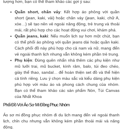
tượng hơn, bạn có thể tham khảo các gợi ý sau:
Quần short, chân váy
: Kết hợp áo phông với quần
short (jean, kaki, vải) hoặc chân váy (jean, kaki, chữ A,
xòe…) sẽ tạo nên vẻ ngoài năng động, trẻ trung và thoải
mái, rất phù hợp cho các hoạt động vui chơi, khám phá.
Quần jeans, kaki
: Nếu muốn lịch sự hơn một chút, bạn
có thể phối áo phông với quần jeans dài hoặc quần kaki.
Cách phối đồ này phù hợp cho cả nam và nữ, mang đến
vẻ ngoài thanh lịch nhưng vẫn không kém phần trẻ trung.
Phụ kiện
: Đừng quên nhấn nhá thêm các phụ kiện như
mũ lưỡi trai, mũ bucket, kính râm, balo, túi đeo chéo,
giày thể thao, sandal… để hoàn thiện set đồ và thể hiện
cá tính riêng. Lưu ý chọn màu sắc và kiểu dáng phụ kiện
phù hợp với màu áo và phong cách chung của nhóm.
Bạn có thể tham khảo các sản phẩm Nón, Túi Canvas
của Nhất Khoa
Phối Đồ Với Áo Sơ Mi Đồng Phục Nhóm
Áo sơ mi đồng phục nhóm đi du lịch mang đến vẻ ngoài thanh
lịch, chỉn chu nhưng vẫn không kém phần thoải mái và năng
động.