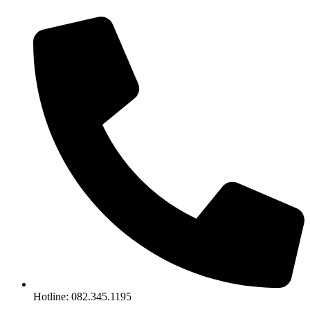
Chuyển
đến
nội
dung
Hotline: 082.345.1195