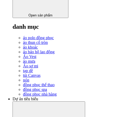
Open sản phẩm
danh mục
áo polo đồng phục
áo thun cổ tròn
áo khoác
áo bảo hộ lao động
Áo Vest
áo mưa
Áo sơ mi
tạp dề
túi Canvas
nón
đồng phục thể thao
đồng phục spa
đồng phục nhà hàng
Dự án tiêu biểu