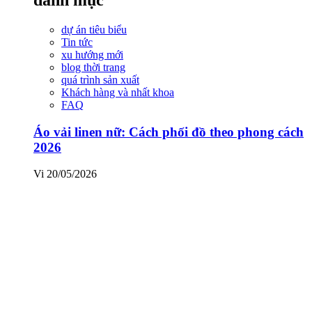
dự án tiêu biểu
Tin tức
xu hướng mới
blog thời trang
quá trình sản xuất
Khách hàng và nhất khoa
FAQ
Áo vải linen nữ: Cách phối đồ theo phong cách
2026
Vi
20/05/2026