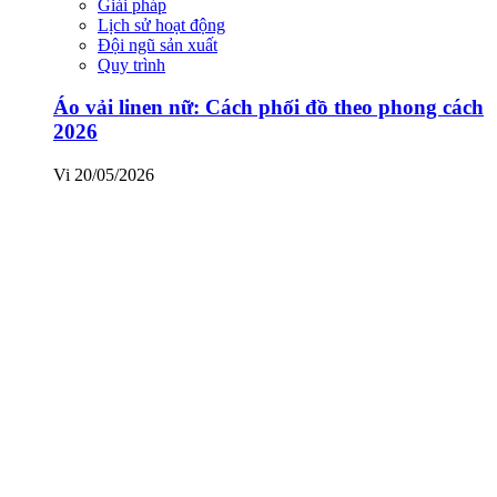
Giải pháp
Lịch sử hoạt động
Đội ngũ sản xuất
Quy trình
Áo vải linen nữ: Cách phối đồ theo phong cách
2026
Vi
20/05/2026