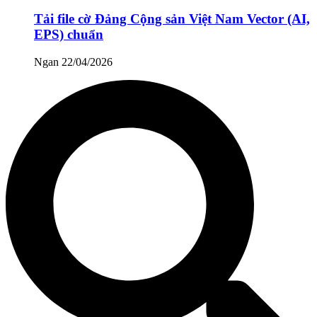
Tải file cờ Đảng Cộng sản Việt Nam Vector (AI,
EPS) chuẩn
Ngan
22/04/2026