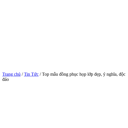
Trang chủ
/
Tin Tức
/ Top mẫu đồng phục họp lớp đẹp, ý nghĩa, độc
đáo