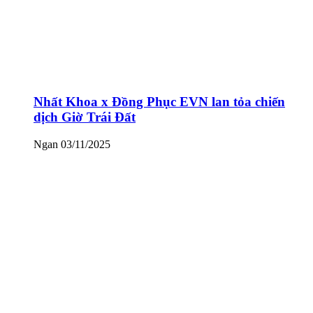
Nhất Khoa x Đồng Phục EVN lan tỏa chiến
dịch Giờ Trái Đất
Ngan
03/11/2025