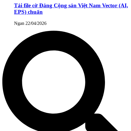
Tải file cờ Đảng Cộng sản Việt Nam Vector (AI,
EPS) chuẩn
Ngan
22/04/2026