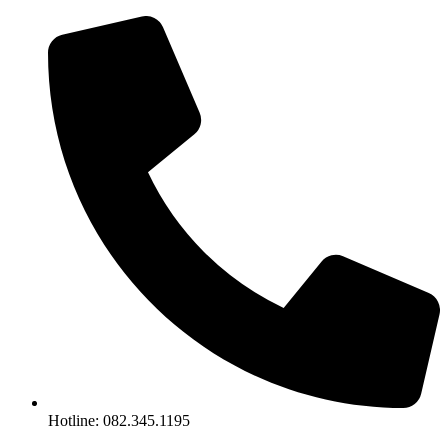
Chuyển
đến
nội
dung
Hotline: 082.345.1195