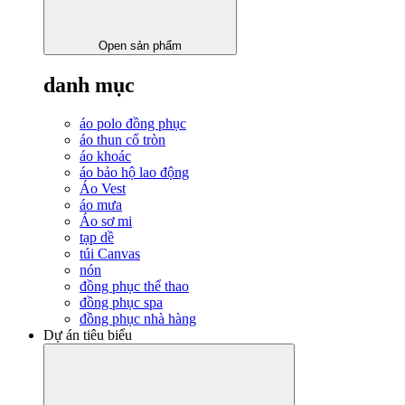
Open sản phẩm
danh mục
áo polo đồng phục
áo thun cổ tròn
áo khoác
áo bảo hộ lao động
Áo Vest
áo mưa
Áo sơ mi
tạp dề
túi Canvas
nón
đồng phục thể thao
đồng phục spa
đồng phục nhà hàng
Dự án tiêu biểu