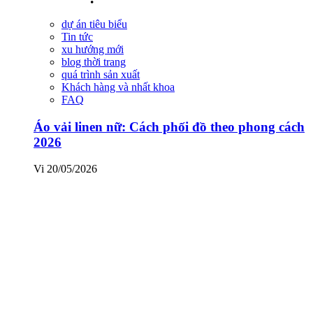
dự án tiêu biểu
Tin tức
xu hướng mới
blog thời trang
quá trình sản xuất
Khách hàng và nhất khoa
FAQ
Áo vải linen nữ: Cách phối đồ theo phong cách
2026
Vi
20/05/2026