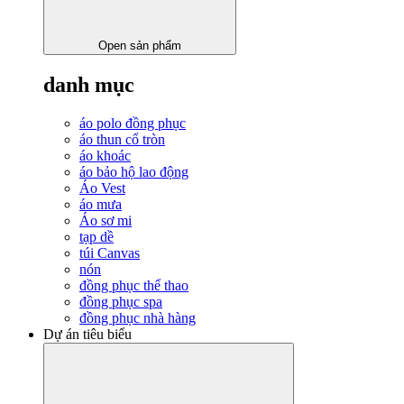
Open sản phẩm
danh mục
áo polo đồng phục
áo thun cổ tròn
áo khoác
áo bảo hộ lao động
Áo Vest
áo mưa
Áo sơ mi
tạp dề
túi Canvas
nón
đồng phục thể thao
đồng phục spa
đồng phục nhà hàng
Dự án tiêu biểu