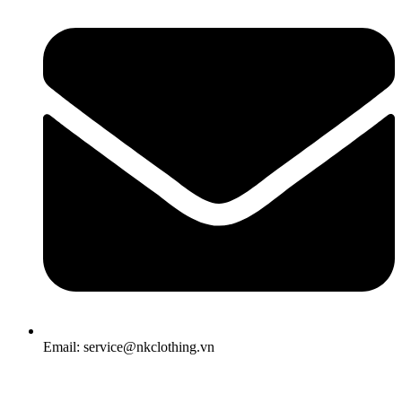
Email: service@nkclothing.vn