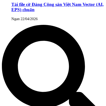
Tải file cờ Đảng Cộng sản Việt Nam Vector (AI,
EPS) chuẩn
Ngan
22/04/2026