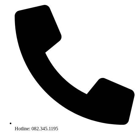
Chuyển
đến
nội
dung
Hotline: 082.345.1195