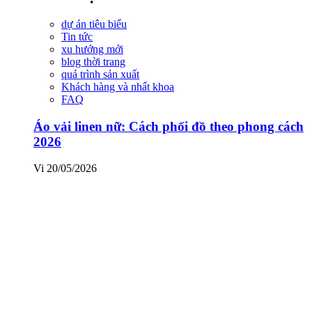
dự án tiêu biểu
Tin tức
xu hướng mới
blog thời trang
quá trình sản xuất
Khách hàng và nhất khoa
FAQ
Áo vải linen nữ: Cách phối đồ theo phong cách
2026
Vi
20/05/2026